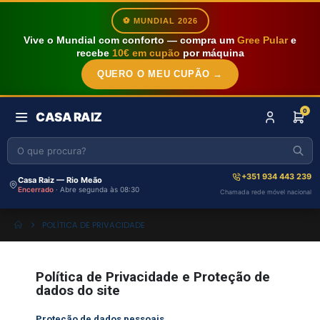
⚽ MUNDIAL 2026
Vive o Mundial com conforto — compra um
Gree Pular
e
recebe
10€ em cupão
por máquina
QUERO O MEU CUPÃO →
0
CASA RAIZ
+351 934 443 239
Casa Raiz — Rio Meão
Encerrado
· Abre segunda às 08:30
Chamada rede móvel nacional
POLÍTICA DE PRIVACIDADE
Política de Privacidade e Proteção de
dados do site
Proteção de dados pessoais