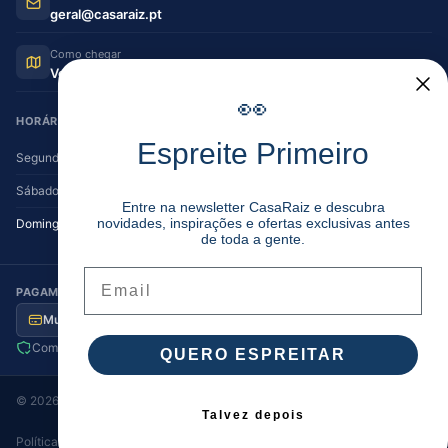
geral@casaraiz.pt
Como chegar
Ver no Google Maps
👀
HORÁRIO DE FUNCIONAMENTO
Espreite Primeiro
Segunda — Sexta
08:30–12:30 | 14:00–19:30
Sábado
08:30–12:30 | 14:00–17:00
Entre na newsletter CasaRaiz e descubra
novidades, inspirações e ofertas exclusivas antes
Domingo
Encerrado
de toda a gente.
Email
PAGAMENTO SEGURO
Multibanco
MB Way
Visa / MC
Transferência
Compra segura
Envio para Portugal
QUERO ESPREITAR
©
2026
Casa Raiz
. Todos os direitos reservados.
Talvez depois
Política de Privacidade
Termos e Condições
Cookies
·
·
·