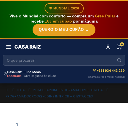
⚽ MUNDIAL 2026
Vive o Mundial com conforto — compra um
Gree Pular
e
recebe
10€ em cupão
por máquina
QUERO O MEU CUPÃO →
0
CASA RAIZ
+351 934 443 239
Casa Raiz — Rio Meão
Encerrado
· Abre segunda às 08:30
Chamada rede móvel nacional
LOJA
REGA E JARDIM
,
PROGRAMADORES DE REGA
PROGRAMADOR XCORE-601I-E INTERIOR – 6 ESTAÇÕES