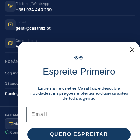
Telefone / WhatsApp
+351 934 443 239
E-mail
geral@casaraiz.pt
Como chegar
Ver no Google Maps
👀
HORÁRIO DE FUNCIONAMENTO
Espreite Primeiro
Segunda — Sexta
08:30–12:30 | 14:00–19:30
Sábado
08:30–12:30 | 14:00–17:00
Entre na newsletter CasaRaiz e descubra
novidades, inspirações e ofertas exclusivas antes
Domingo
Encerrado
de toda a gente.
Email
PAGAMENTO SEGURO
Multibanco
MB Way
Visa / MC
Transferência
Compra segura
Envio para Portugal
QUERO ESPREITAR