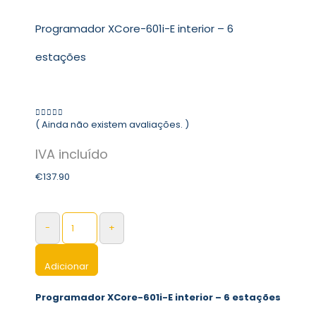
Programador XCore-601i-E interior – 6
estações
( Ainda não existem avaliações. )
0
out of 5
€
137.90
-
+
Adicionar
Programador XCore-601i-E interior – 6 estações