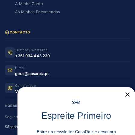
A Minha Conta
As Minhas Encomendas
CONTACTO
Telefone / WhatsApp
+351 934 443 239
E-mail
geral@casaraiz.pt
Como chegar
Ver no Google Maps
👀
HORÁRIO DE FUNCIONAMENTO
Espreite Primeiro
Segunda — Sexta
08:30–12:30 | 14:00–19:30
Sábado
08:30–12:30 | 14:00–17:00
Entre na newsletter CasaRaiz e descubra