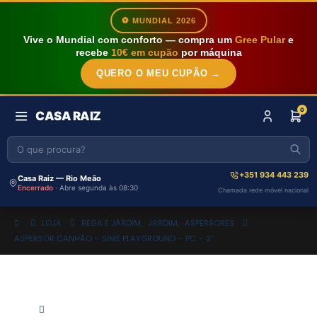
⚽ MUNDIAL 2026
Vive o Mundial com conforto — compra um
Gree Pular
e
recebe
10€ em cupão
por máquina
QUERO O MEU CUPÃO →
0
CASA RAIZ
+351 934 443 239
Casa Raiz — Rio Meão
Encerrado
· Abre segunda às 08:30
Chamada rede móvel nacional
LOJA
REGA E JARDIM
,
JARDIM
,
ASPERSORES
ASPERSOR CANHÃO – SIME PLAYGROUND – PC – 2”