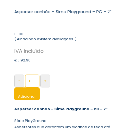
Aspersor canhão – Sime Playground – PC – 2”
( Ainda não existem avaliações. )
0
out of 5
€
1,192.90
-
+
Adicionar
Aspersor canhão – Sime Playground – PC – 2”
Série PlayGround
Aspersores que garantem um alcance de rega até