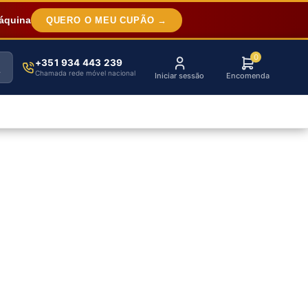
áquina
QUERO O MEU CUPÃO →
0
+351 934 443 239
Chamada rede móvel nacional
Iniciar sessão
Encomenda