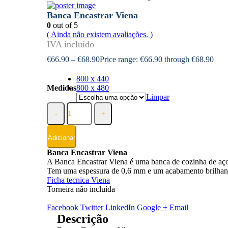
Banca Encastrar Viena
0
out of 5
( Ainda não existem avaliações. )
€
66.90
–
€
68.90
Price range: €66.90 through €68.90
800 x 440
Medidas
800 x 480
Limpar
-
+
Adicionar
Banca Encastrar Viena
A Banca Encastrar Viena é uma banca de cozinha de aço i
Tem uma espessura de 0,6 mm e um acabamento brilhant
Ficha tecnica Viena
Torneira não incluída
Facebook
Twitter
LinkedIn
Google +
Email
Descrição