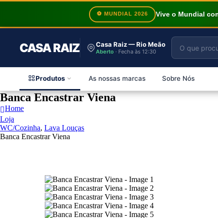
Vive o Mundial c
⚽ MUNDIAL 2026
Casa Raiz — Rio Meão
CASA RAIZ
Aberto
· Fecha às 12:30
Produtos
As nossas marcas
Sobre Nós
Banca Encastrar Viena
Home
Loja
WC/Cozinha
,
Lava Louças
Banca Encastrar Viena