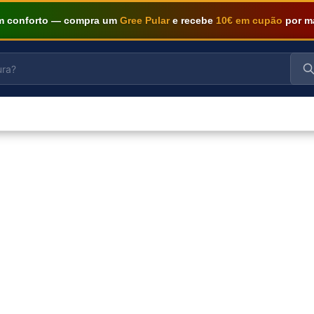
om conforto — compra um
Gree Pular
e recebe
10€ em cupão
por m