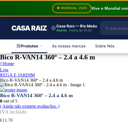
Vive o Mundial c
⚽ MUNDIAL 2026
Casa Raiz — Rio Meão
CASA RAIZ
Aberto
· Fecha às 19:30
Produtos
As nossas marcas
Sobre Nós
Bico R-VAN14 360º – 2.4 a 4.6 m
Home
Loja
REGA E JARDIM
Bico R-VAN14 360º – 2.4 a 4.6 m
Bico R-VAN14 360º – 2.4 a 4.6 m
0
out of 5
( Ainda não existem avaliações. )
€
11.70