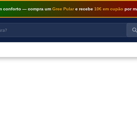
om conforto — compra um
Gree Pular
e recebe
10€ em cupão
por m