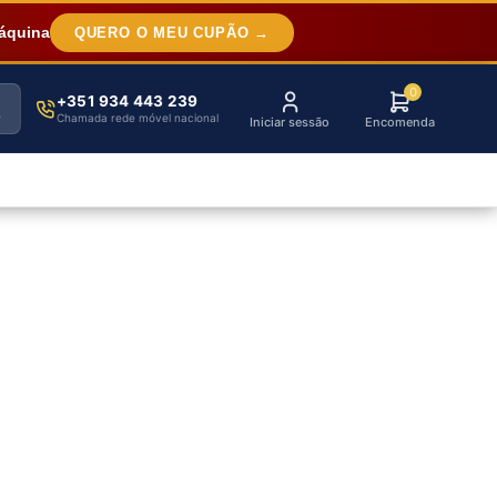
áquina
QUERO O MEU CUPÃO →
0
+351 934 443 239
Chamada rede móvel nacional
Iniciar sessão
Encomenda