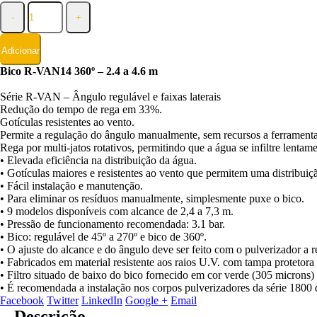
-
+
Adicionar
Bico R-VAN14 360º – 2.4 a 4.6 m
Série R-VAN – Ângulo regulável e faixas laterais
Redução do tempo de rega em 33%.
Gotículas resistentes ao vento.
Permite a regulação do ângulo manualmente, sem recursos a ferrament
Rega por multi-jatos rotativos, permitindo que a água se infiltre lentam
• Elevada eficiência na distribuição da água.
• Gotículas maiores e resistentes ao vento que permitem uma distribuiç
• Fácil instalação e manutenção.
• Para eliminar os resíduos manualmente, simplesmente puxe o bico.
• 9 modelos disponíveis com alcance de 2,4 a 7,3 m.
• Pressão de funcionamento recomendada: 3.1 bar.
• Bico: regulável de 45º a 270º e bico de 360º.
• O ajuste do alcance e do ângulo deve ser feito com o pulverizador a r
• Fabricados em material resistente aos raios U.V. com tampa protetora
• Filtro situado de baixo do bico fornecido em cor verde (305 micron
• É recomendada a instalação nos corpos pulverizadores da série 1800
Facebook
Twitter
LinkedIn
Google +
Email
Descrição