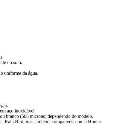
as
ente no solo.
ão uniforme da água.
egar.
 em aço inoxidável.
s) ou branco (508 microns) dependendo do modelo.
 da Rain Bird, mas também, compatíveis com a Hunter.