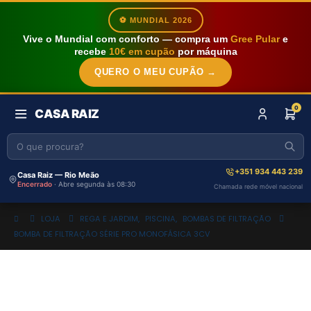
⚽ MUNDIAL 2026
Vive o Mundial com conforto — compra um
Gree Pular
e
recebe
10€ em cupão
por máquina
QUERO O MEU CUPÃO →
0
CASA RAIZ
+351 934 443 239
Casa Raiz — Rio Meão
Encerrado
· Abre segunda às 08:30
Chamada rede móvel nacional
LOJA
REGA E JARDIM
,
PISCINA
,
BOMBAS DE FILTRAÇÃO
BOMBA DE FILTRAÇÃO SÉRIE PRO MONOFÁSICA 3CV