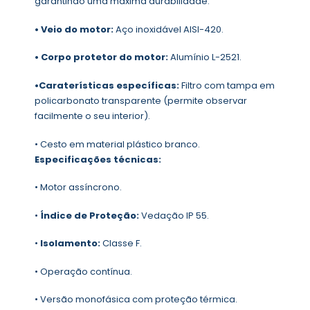
garantindo uma máxima durabilidade.
• Veio do motor:
Aço inoxidável AISI-420.
• Corpo protetor do motor:
Alumínio L-2521.
•Caraterísticas específicas:
Filtro com tampa em
policarbonato transparente (permite observar
facilmente o seu interior).
• Cesto em material plástico branco.
Especificações técnicas:
• Motor assíncrono.
•
Índice de Proteção:
Vedação IP 55.
•
Isolamento:
Classe F.
• Operação contínua.
• Versão monofásica com proteção térmica.