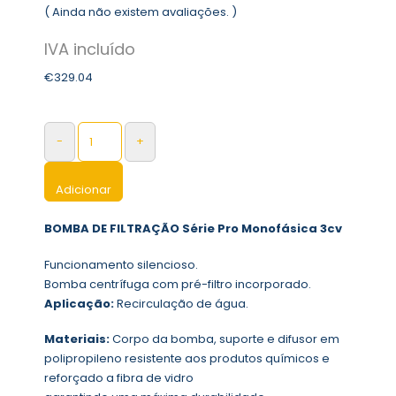
( Ainda não existem avaliações. )
0
out of 5
€
329.04
-
+
Adicionar
BOMBA DE FILTRAÇÃO Série Pro Monofásica 3cv
Funcionamento silencioso.
Bomba centrífuga com pré-filtro incorporado.
Aplicação:
Recirculação de água.
Materiais:
Corpo da bomba, suporte e difusor em
polipropileno resistente aos produtos químicos e
reforçado a fibra de vidro