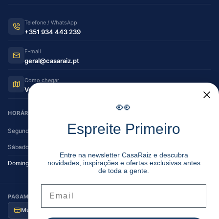
Telefone / WhatsApp
+351 934 443 239
E-mail
geral@casaraiz.pt
Como chegar
Ver no Google Maps
👀
HORÁRIO DE FUNCIONAMENTO
Espreite Primeiro
Segunda — Sexta
08:30–12:30 | 14:00–19:30
Sábado
08:30–12:30 | 14:00–17:00
Entre na newsletter CasaRaiz e descubra
novidades, inspirações e ofertas exclusivas antes
Domingo
Encerrado
de toda a gente.
Email
PAGAMENTO SEGURO
Multibanco
MB Way
Visa / MC
Transferência