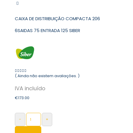
CAIXA DE DISTRIBUIÇÃO COMPACTA 206
6SAIDAS 75 ENTRADA 125 SIBER
( Ainda não existem avaliações. )
0
out of 5
€
173.00
-
+