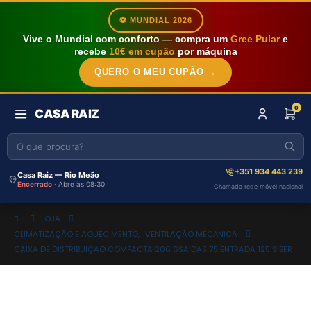
⚽ MUNDIAL 2026
Vive o Mundial com conforto — compra um
Gree Pular
e
recebe
10€ em cupão
por máquina
QUERO O MEU CUPÃO →
0
CASA RAIZ
+351 934 443 239
Casa Raiz — Rio Meão
Encerrado
· Abre às 08:30
Chamada rede móvel nacional
LOJA
CLIMATIZAÇÃO E AQUECIMENTO
,
VENTILAÇÃO MECÂNICA
CAIXA DE DISTRIBUIÇÃO COMPACTA 206 6SAIDAS 75 ENTRADA 125 SIBER