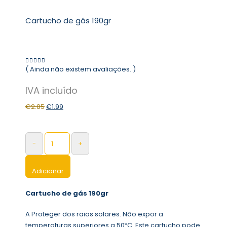
Cartucho de gás 190gr
( Ainda não existem avaliações. )
0
out of 5
€
2.85
€
1.99
-
+
Adicionar
Cartucho de gás 190gr
A Proteger dos raios solares. Não expor a
temperaturas superiores a 50ºC. Este cartucho pode