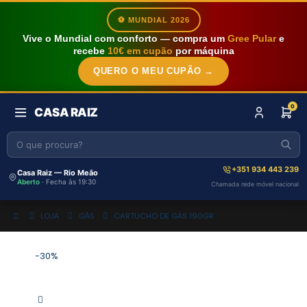
⚽ MUNDIAL 2026
Vive o Mundial com conforto — compra um
Gree Pular
e
recebe
10€ em cupão
por máquina
QUERO O MEU CUPÃO →
0
CASA RAIZ
+351 934 443 239
Casa Raiz — Rio Meão
Aberto
· Fecha às 19:30
Chamada rede móvel nacional
LOJA
GÁS
CARTUCHO DE GÁS 190GR
-30%