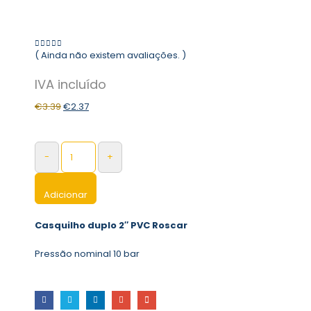
( Ainda não existem avaliações. )
0
out of 5
€
3.39
€
2.37
-
+
Adicionar
Casquilho duplo 2″ PVC Roscar
Pressão nominal 10 bar