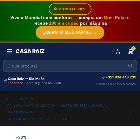
⚽ MUNDIAL 2026
Vive o Mundial com conforto — compra um
Gree Pular
e
recebe
10€ em cupão
por máquina
QUERO O MEU CUPÃO →
0
CASA RAIZ
+351 934 443 239
Casa Raiz — Rio Meão
Encerrado
· Abre segunda às 08:30
Chamada rede móvel nacional
LOJA
MATERIAL DE CANALIZAÇÃO
,
TUBOS E SISTEMAS DE ÁGUA
,
PVC ROSCADO
CASQUILHO DUPLO 2″ PVC ROSCAR
-30%