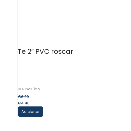
Te 2″ PVC roscar
€
6.29
€
4.40
Adicionar