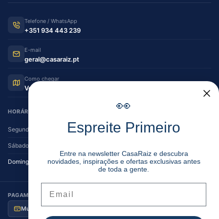
Telefone / WhatsApp
+351 934 443 239
E-mail
geral@casaraiz.pt
Como chegar
Ver no Google Maps
👀
HORÁRIO DE FUNCIONAMENTO
Espreite Primeiro
Segunda — Sexta
08:30–12:30 | 14:00–19:30
Sábado
08:30–12:30 | 14:00–17:00
Entre na newsletter CasaRaiz e descubra
novidades, inspirações e ofertas exclusivas antes
Domingo
Encerrado
de toda a gente.
Email
PAGAMENTO SEGURO
Multibanco
MB Way
Visa / MC
Transferência