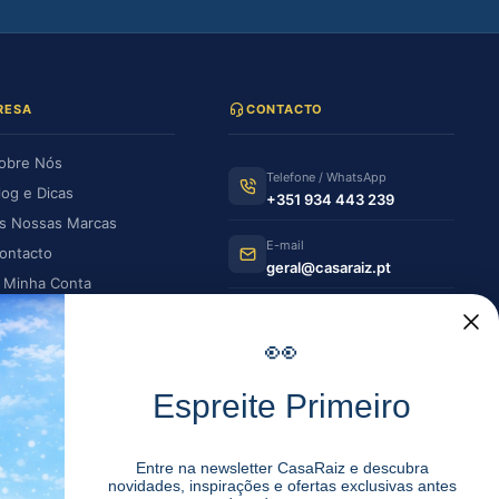
RESA
CONTACTO
obre Nós
Telefone / WhatsApp
log e Dicas
+351 934 443 239
s Nossas Marcas
E-mail
ontacto
geral@casaraiz.pt
 Minha Conta
s Minhas Encomendas
Como chegar
Ver no Google Maps
👀
HORÁRIO DE FUNCIONAMENTO
Espreite Primeiro
Segunda —
08:30–12:30 |
Sexta
14:00–19:30
Entre na newsletter CasaRaiz e descubra
novidades, inspirações e ofertas exclusivas antes
Sábado
08:30–12:30 | 14:00–17:00