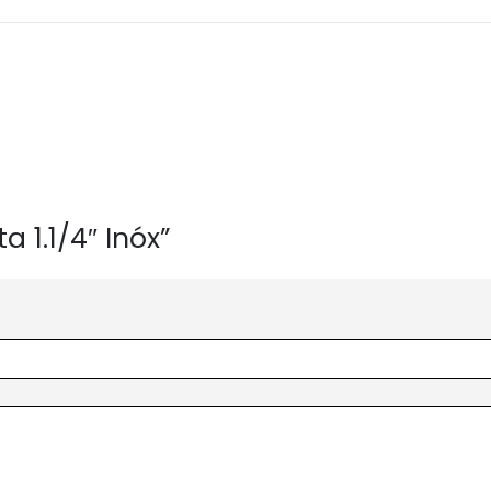
a 1.1/4″ Inóx”