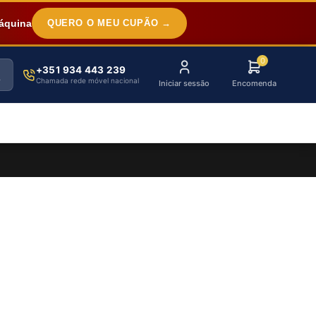
áquina
QUERO O MEU CUPÃO →
0
+351 934 443 239
Chamada rede móvel nacional
Iniciar sessão
Encomenda