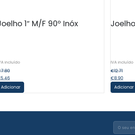
Joelho 1″ M/F 90º Inóx
Joelho
€
7.80
€
12.71
€
5.46
€
8.90
Adicionar
Adicionar