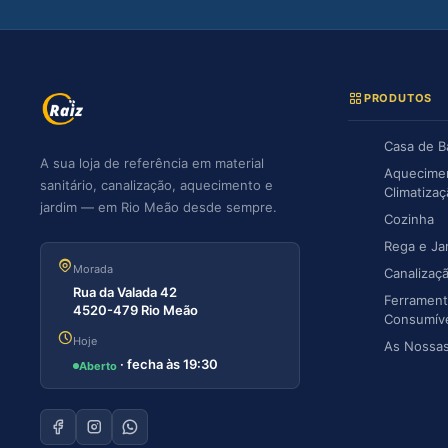
PRODUTOS
Casa de 
A sua loja de referência em material
Aquecime
sanitário, canalização, aquecimento e
Climatiza
jardim — em Rio Meão desde sempre.
Cozinha
Rega e Ja
Morada
Canalizaç
Rua da Valada 42
Ferrament
4520-479 Rio Meão
Consumív
Hoje
As Nossa
· fecha às 19:30
Aberto