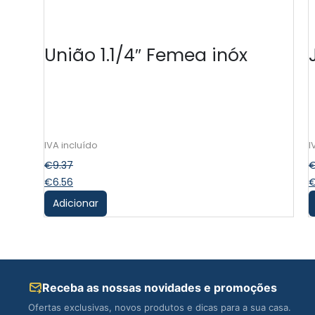
União 1.1/4″ Femea inóx
€
9.37
€
6.56
Adicionar
Receba as nossas novidades e promoções
Ofertas exclusivas, novos produtos e dicas para a sua casa.