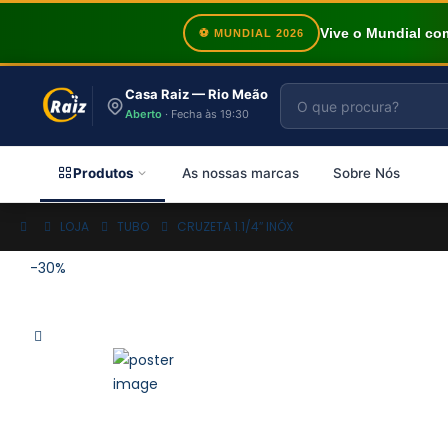
Vive o Mundial c
⚽ MUNDIAL 2026
Casa Raiz — Rio Meão
Aberto
· Fecha às 19:30
Produtos
As nossas marcas
Sobre Nós
LOJA
TUBO
CRUZETA 1.1/4″ INÓX
-30%