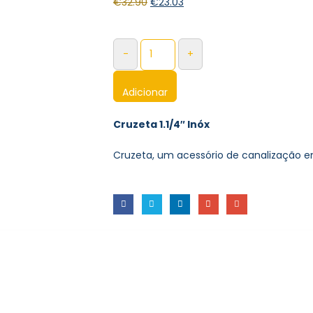
€
32.90
€
23.03
-
+
Adicionar
Cruzeta 1.1/4″ Inóx
Cruzeta, um acessório de canalização e