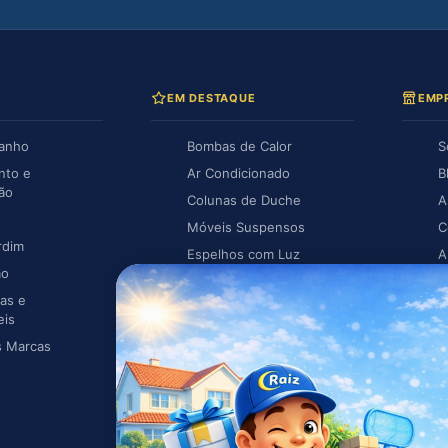
EM DESTAQUE
EMP
Banho
Bombas de Calor
S
nto e
Ar Condicionado
B
ção
Colunas de Duche
A
Móveis Suspensos
C
rdim
Espelhos com Luz
A
ão
Piscina
A
as e
Caldeiras
eis
s Marcas