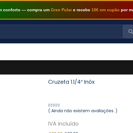
om conforto — compra um
Gree Pular
e recebe
10€ em cupão
por m
Cruzeta 1.1/4″ Inóx
( Ainda não existem avaliações. )
0
out of 5