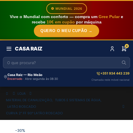
⚽ MUNDIAL 2026
Vive o Mundial com conforto — compra um
Gree Pular
e
recebe
10€ em cupão
por máquina
QUERO O MEU CUPÃO →
0
CASA RAIZ
+351 934 443 239
Casa Raiz — Rio Meão
Encerrado
· Abre segunda às 08:30
Chamada rede móvel nacional
LOJA
MATERIAL DE CANALIZAÇÃO
,
TUBOS E SISTEMAS DE ÁGUA
,
LATÃO ROSCADO
CURVA 2″ FF 90º LATÃO ROSCADO
-30%