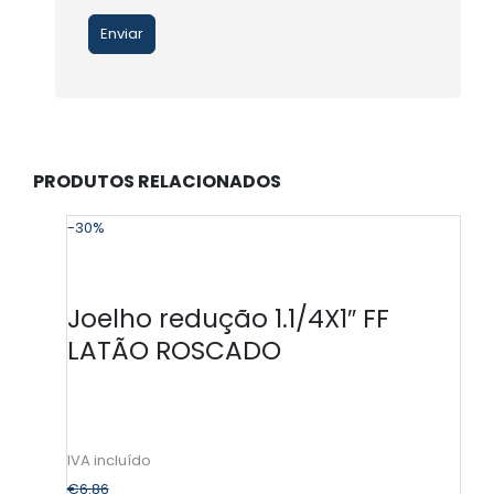
PRODUTOS RELACIONADOS
-30%
-
Joelho redução 1.1/4X1″ FF
LATÃO ROSCADO
€
6.86