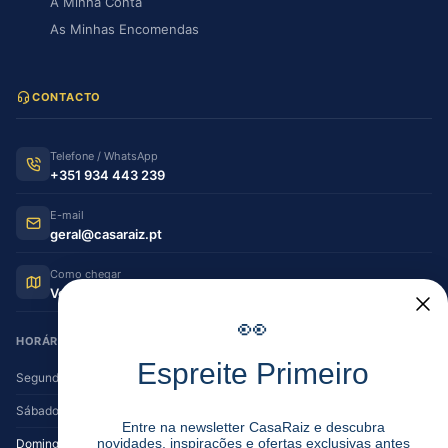
A Minha Conta
As Minhas Encomendas
CONTACTO
Telefone / WhatsApp
+351 934 443 239
E-mail
geral@casaraiz.pt
Como chegar
Ver no Google Maps
👀
HORÁRIO DE FUNCIONAMENTO
Espreite Primeiro
Segunda — Sexta
08:30–12:30 | 14:00–19:30
Sábado
08:30–12:30 | 14:00–17:00
Entre na newsletter CasaRaiz e descubra
novidades, inspirações e ofertas exclusivas antes
Domingo
Encerrado