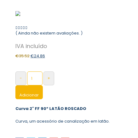
( Ainda não existem avaliações. )
0
out of 5
€
35.52
€
24.86
-
+
Adicionar
Curva 2″ FF 90º LATÃO ROSCADO
Curva, um acessório de canalização em latão.