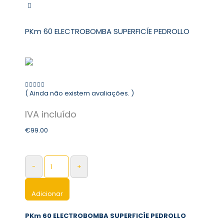
PKm 60 ELECTROBOMBA SUPERFICÍE PEDROLLO
( Ainda não existem avaliações. )
0
out of 5
€
99.00
-
+
Adicionar
PKm 60 ELECTROBOMBA SUPERFICÍE PEDROLLO