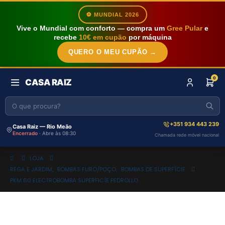
⚽ MUNDIAL 2026
Vive o Mundial com conforto — compra um
Gree Pular
e
recebe
10€ em cupão
por máquina
QUERO O MEU CUPÃO →
0
CASA RAIZ
+351 934 443 239
Casa Raiz — Rio Meão
Encerrado
· Abre às 08:30
Chamada rede móvel nacional
LOJA
REGA E JARDIM
,
BOMBAS FURO/POÇO
,
BOMBAS DE SUPERFÍCIE
PKM 60 ELECTROBOMBA SUPERFICÍE PEDROLLO