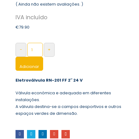
( Ainda não existem avaliações. )
0
out of 5
€
79.90
-
+
Adicionar
Eletroválvula RN-201 FF 2″ 24 V
Válvula económica e adequada em diferentes
instalações.
A válvula destina-se a campos desportivos e outros
espaços verdes de dimensão.