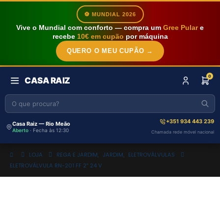
⚽ MUNDIAL 2026
Vive o Mundial com conforto — compra um
Gree Pular
e
recebe
10€ em cupão
por máquina
QUERO O MEU CUPÃO →
0
CASA RAIZ
+351 934 443 239
Casa Raiz — Rio Meão
Aberto
· Fecha às 12:30
Chamada rede móvel nacional
LOJA
REGA E JARDIM
,
JARDIM
,
ELETROVÁLVULAS
ELETROVÁLVULA RN-201 FF 2″ 24 V