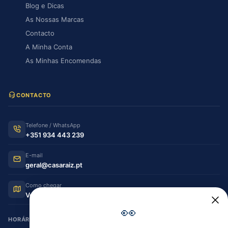
Blog e Dicas
As Nossas Marcas
Contacto
A Minha Conta
As Minhas Encomendas
CONTACTO
Telefone / WhatsApp
+351 934 443 239
E-mail
geral@casaraiz.pt
Como chegar
Ver no Google Maps
👀
HORÁRIO DE FUNCIONAMENTO