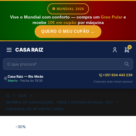
⚽ MUNDIAL 2026
Vive o Mundial com conforto — compra um
Gree Pular
e
recebe
10€ em cupão
por máquina
QUERO O MEU CUPÃO →
0
CASA RAIZ
+351 934 443 239
Casa Raiz — Rio Meão
Aberto
· Fecha às 19:30
Chamada rede móvel nacional
LOJA
MATERIAL DE CANALIZAÇÃO
,
TUBOS E SISTEMAS DE ÁGUA
,
PVC
FORQUILHA 125 45º DIN PVC FERSIL
-30%