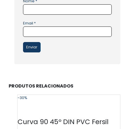
Nome
*
Email
*
PRODUTOS RELACIONADOS
-30%
-
Curva 90 45º DIN PVC Fersil