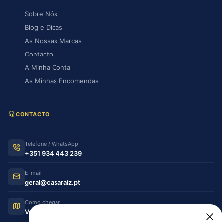
Sobre Nós
Blog e Dicas
As Nossas Marcas
Contacto
A Minha Conta
As Minhas Encomendas
CONTACTO
Telefone / WhatsApp
+351 934 443 239
E-mail
geral@casaraiz.pt
Como chegar
Ver no Google Maps