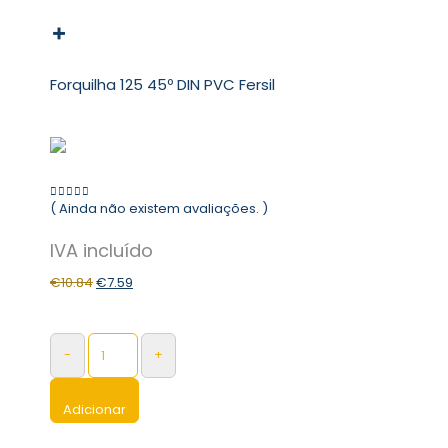
Forquilha 125 45º DIN PVC Fersil
( Ainda não existem avaliações. )
0
out of 5
€
10.84
€
7.59
-
+
Adicionar