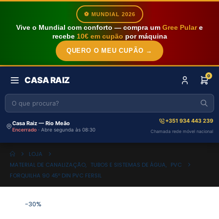
⚽ MUNDIAL 2026
Vive o Mundial com conforto — compra um
Gree Pular
e
recebe
10€ em cupão
por máquina
QUERO O MEU CUPÃO →
0
CASA RAIZ
+351 934 443 239
Casa Raiz — Rio Meão
Encerrado
· Abre segunda às 08:30
Chamada rede móvel nacional
LOJA
MATERIAL DE CANALIZAÇÃO
,
TUBOS E SISTEMAS DE ÁGUA
,
PVC
FORQUILHA 90 45º DIN PVC FERSIL
-30%