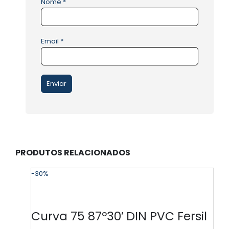
Nome
*
Email
*
PRODUTOS RELACIONADOS
-30%
-
Curva 75 87º30′ DIN PVC Fersil