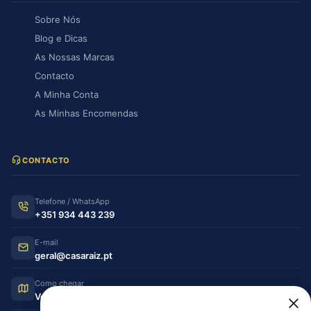
Sobre Nós
Blog e Dicas
As Nossas Marcas
Contacto
A Minha Conta
As Minhas Encomendas
CONTACTO
Telefone / WhatsApp
+351 934 443 239
E-mail
geral@casaraiz.pt
Como chegar
Ver no Google Maps