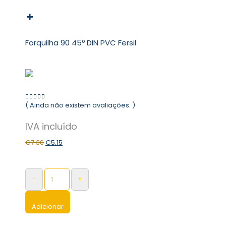
Forquilha 90 45º DIN PVC Fersil
( Ainda não existem avaliações. )
0
out of 5
€
7.36
€
5.15
-
+
Adicionar