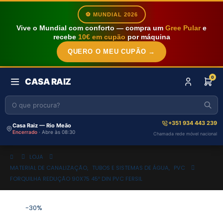
⚽ MUNDIAL 2026
Vive o Mundial com conforto — compra um
Gree Pular
e
recebe
10€ em cupão
por máquina
QUERO O MEU CUPÃO →
0
CASA RAIZ
+351 934 443 239
Casa Raiz — Rio Meão
Encerrado
· Abre às 08:30
Chamada rede móvel nacional
LOJA
MATERIAL DE CANALIZAÇÃO
,
TUBOS E SISTEMAS DE ÁGUA
,
PVC
FORQUILHA REDUÇÃO 90X75 45º DIN PVC FERSIL
-30%