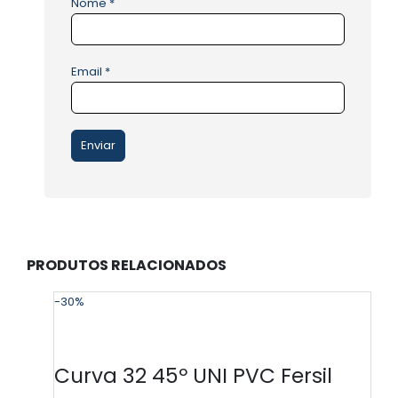
Nome
*
Email
*
PRODUTOS RELACIONADOS
-30%
-
Curva 32 45º UNI PVC Fersil