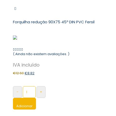
Forquilha redução 90X75 45º DIN PVC Fersil
( Ainda não existem avaliações. )
0
out of 5
€
12.60
€
8.82
-
+
Adicionar