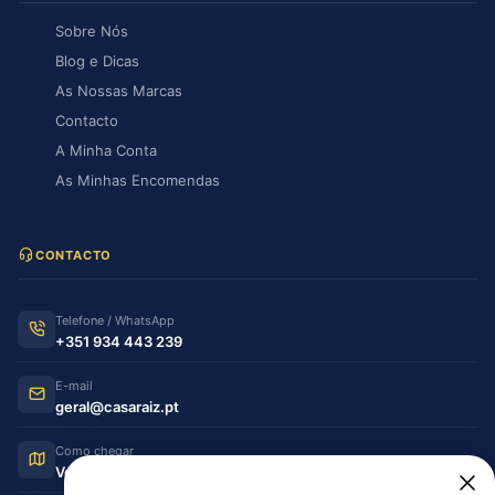
Sobre Nós
Blog e Dicas
As Nossas Marcas
Contacto
A Minha Conta
As Minhas Encomendas
CONTACTO
Telefone / WhatsApp
+351 934 443 239
E-mail
geral@casaraiz.pt
Como chegar
Ver no Google Maps