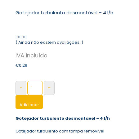
Gotejador turbulento desmontável – 4 l/h
( Ainda não existem avaliações. )
0
out of 5
€
0.29
-
+
Adicionar
Gotejador turbulento desmontável – 4 l/h
Gotejador turbulento com tampa removível