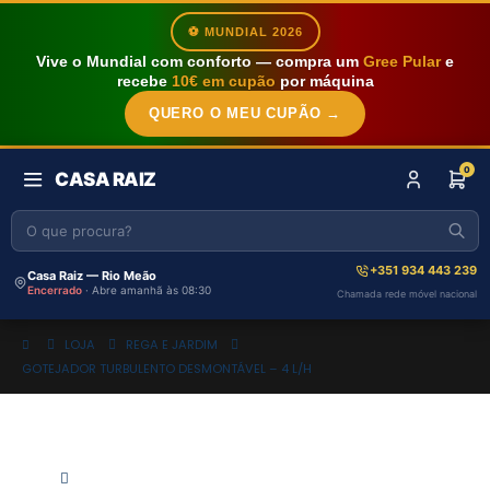
⚽ MUNDIAL 2026
Vive o Mundial com conforto — compra um
Gree Pular
e
recebe
10€ em cupão
por máquina
QUERO O MEU CUPÃO →
0
CASA RAIZ
+351 934 443 239
Casa Raiz — Rio Meão
Encerrado
· Abre amanhã às 08:30
Chamada rede móvel nacional
LOJA
REGA E JARDIM
GOTEJADOR TURBULENTO DESMONTÁVEL – 4 L/H