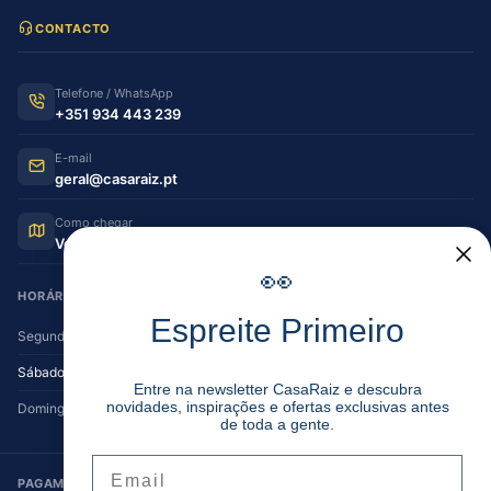
CONTACTO
Telefone / WhatsApp
+351 934 443 239
E-mail
geral@casaraiz.pt
Como chegar
Ver no Google Maps
👀
HORÁRIO DE FUNCIONAMENTO
Espreite Primeiro
Segunda — Sexta
08:30–12:30 | 14:00–19:30
Sábado
08:30–12:30 | 14:00–17:00
Entre na newsletter CasaRaiz e descubra
novidades, inspirações e ofertas exclusivas antes
Domingo
Encerrado
de toda a gente.
Email
PAGAMENTO SEGURO