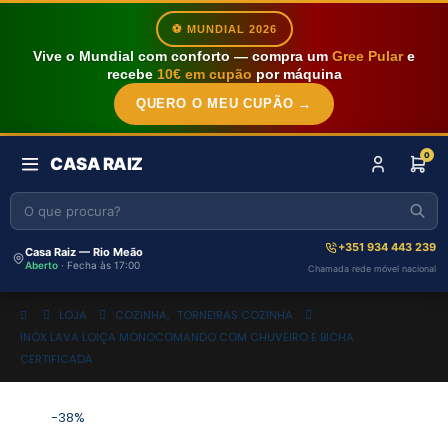
⚽ MUNDIAL 2026
Vive o Mundial com conforto — compra um
Gree Pular
e
recebe
10€ em cupão
por máquina
QUERO O MEU CUPÃO →
0
CASA RAIZ
+351 934 443 239
Casa Raiz — Rio Meão
Aberto
· Fecha às 17:00
Chamada rede móvel nacional
LOJA
COZINHA
,
TORNEIRAS COZINHA
INÓX LAVA LOIÇA MONOCOMANDO COM CHUVEIRO E BICHA
CERTIFICADA
-38%