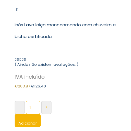
Inóx Lava loiça monocomando com chuveiro e
bicha certificada
( Ainda não existem avaliações. )
0
out of 5
€
203.87
€
126.40
-
+
Adicionar