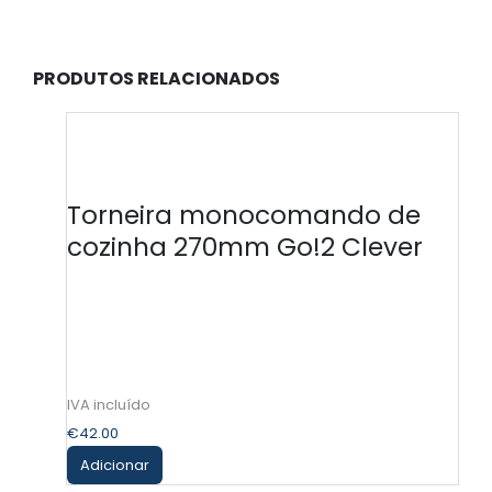
PRODUTOS RELACIONADOS
-
Torneira monocomando de
cozinha 270mm Go!2 Clever
€
42.00
Adicionar