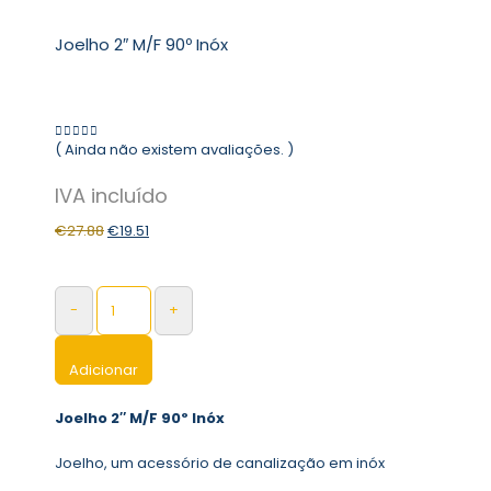
Joelho 2″ M/F 90º Inóx
( Ainda não existem avaliações. )
0
out of 5
€
27.88
€
19.51
-
+
Adicionar
Joelho 2″ M/F 90º Inóx
Joelho, um acessório de canalização em inóx