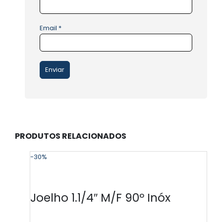
Email
*
PRODUTOS RELACIONADOS
-30%
-
Joelho 1.1/4″ M/F 90º Inóx