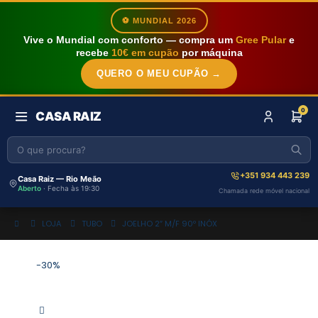
⚽ MUNDIAL 2026
Vive o Mundial com conforto — compra um
Gree Pular
e
recebe
10€ em cupão
por máquina
QUERO O MEU CUPÃO →
0
CASA RAIZ
+351 934 443 239
Casa Raiz — Rio Meão
Aberto
· Fecha às 19:30
Chamada rede móvel nacional
LOJA
TUBO
JOELHO 2″ M/F 90º INÓX
-30%