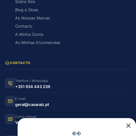
Sobre Nós
Blog e Dicas
As Nossas Marcas
Contacto
A Minha Conta
As Minhas Encomendas
CONTACTO
Telefone / WhatsApp
+351 934 443 239
E-mail
geral@casaraiz.pt
Como chegar
Ver no Google Maps
👀