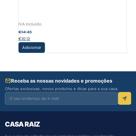
€
14.46
€
10.12
Adicionar
Receba as nossas novidades e promoções
Ofertas exclusivas, novos produtos e dicas para a sua casa.
CASA RAIZ