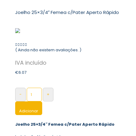
Joelho 25×3/4″ Femea c/Pater Aperto Rápido
( Ainda não existem avaliações. )
0
out of 5
€
6.07
-
+
Adicionar
Joelho 25×3/4″ Femea c/Pater Aperto Rápido