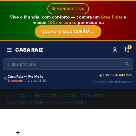
⚽ MUNDIAL 2026
Vive o Mundial com conforto — compra um
Gree Pular
e
recebe
10€ em cupão
por máquina
QUERO O MEU CUPÃO →
0
CASA RAIZ
+351 934 443 239
Casa Raiz — Rio Meão
Encerrado
· Abre às 08:30
Chamada rede móvel nacional
LOJA
REGA E JARDIM
,
JARDIM
,
APERTO RÁPIDO
JOELHO 25×3/4″ FEMEA C/PATER APERTO RÁPIDO