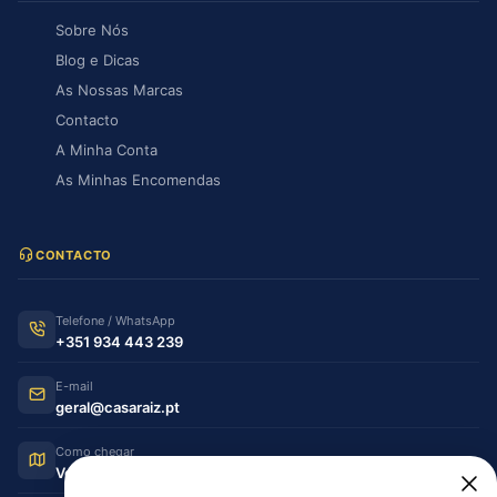
Sobre Nós
Blog e Dicas
As Nossas Marcas
Contacto
A Minha Conta
As Minhas Encomendas
CONTACTO
Telefone / WhatsApp
+351 934 443 239
E-mail
geral@casaraiz.pt
Como chegar
Ver no Google Maps