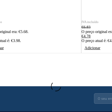
€
6.83
riginal era: €5.68.
O preço original er
€
4.78
tual é: €3.98.
O preço atual é: €4
nar
Adicionar