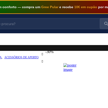
om conforto — compra um
Gree Pular
e recebe
10€ em cupão
por m
-30%
A
,
ACESSÓRIOS DE APERTO