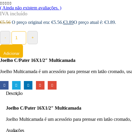
( Ainda não existem avaliações. )
0
out of 5
€
5.56
O preço original era: €5.56.
€
3.89
O preço atual é: €3.89.
-
+
Adicionar
Joelho C/Pater 16X1/2″ Multicamada
Joelho Multicamada é um acessório para prensar em latão cromado, us
Descrição
Joelho C/Pater 16X1/2″ Multicamada
Joelho Multicamada é um acessório para prensar em latão cromado,
Avaliações