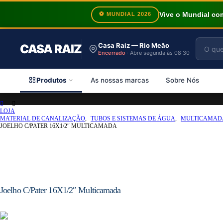
Vive o Mundial c
⚽ MUNDIAL 2026
Casa Raiz — Rio Meão
CASA RAIZ
Encerrado
· Abre segunda às 08:30
Produtos
As nossas marcas
Sobre Nós
LOJA
MATERIAL DE CANALIZAÇÃO
,
TUBOS E SISTEMAS DE ÁGUA
,
MULTICAMAD
JOELHO C/PATER 16X1/2″ MULTICAMADA
Joelho C/Pater 16X1/2″ Multicamada