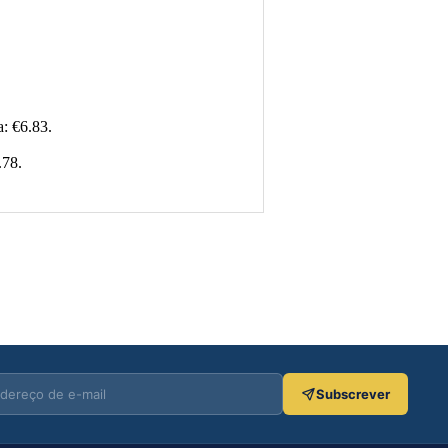
€
12.71
a: €6.83.
O preço original era: €12.71.
€
8.90
.78.
O preço atual é: €8.90.
Adicionar
Subscrever