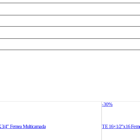
-30%
X3/4″ Femea Multicamada
TE 16×1/2″x16 Feme