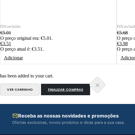
€
5.01
€
5.68
O preço original era: €5.01.
O preço o
€
3.51
€
3.98
O preço atual é: €3.51.
O preço a
Adicionar
Adicio
has been added to your cart.
VER CARRINHO
FINALIZAR COMPRAS
Receba as nossas novidades e promoções
Ofertas exclusivas, novos produtos e dicas para a sua casa.