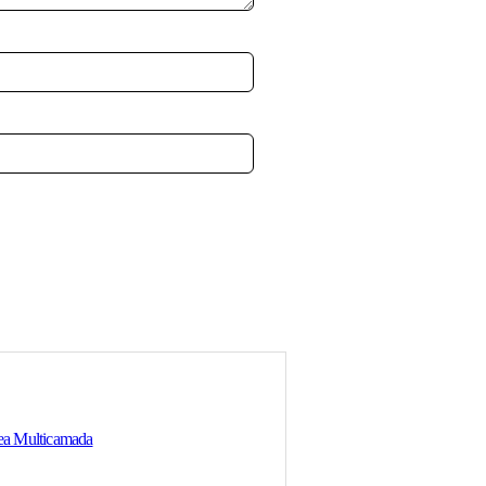
-30%
a Multicamada
Joelho 25X25 Multicamada