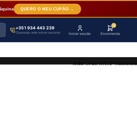
áquina
QUERO O MEU CUPÃO →
0
+351 934 443 239
Chamada rede móvel nacional
Iniciar sessão
Encomenda
Joelho C/Pater 16X1/2″ Multicamada