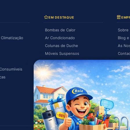
EM DESTAQUE
EMP
Bombas de Calor
Sobre
Climatização
Ar Condicionado
Blog e
Colunas de Duche
As No
Móveis Suspensos
Conta
Espelhos com Luz
A Min
 Consumíveis
Piscina
As Mi
cas
Caldeiras