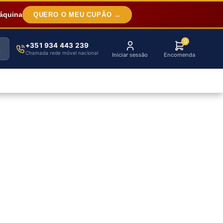
áquina
QUERO O MEU CUPÃO →
0
+351 934 443 239
Chamada rede móvel nacional
Iniciar sessão
Encomenda