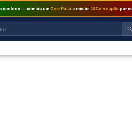
om conforto — compra um
Gree Pular
e recebe
10€ em cupão
por m