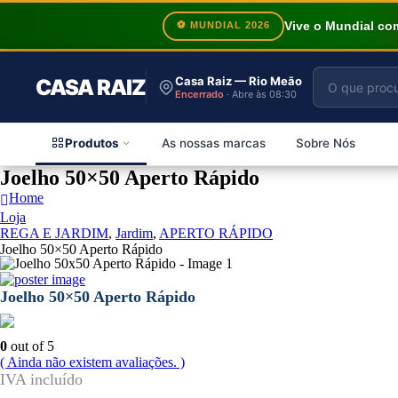
Vive o Mundial c
⚽ MUNDIAL 2026
Casa Raiz — Rio Meão
CASA RAIZ
Encerrado
· Abre às 08:30
Produtos
As nossas marcas
Sobre Nós
Joelho 50×50 Aperto Rápido
Home
Loja
REGA E JARDIM
,
Jardim
,
APERTO RÁPIDO
Joelho 50×50 Aperto Rápido
Joelho 50×50 Aperto Rápido
0
out of 5
( Ainda não existem avaliações. )