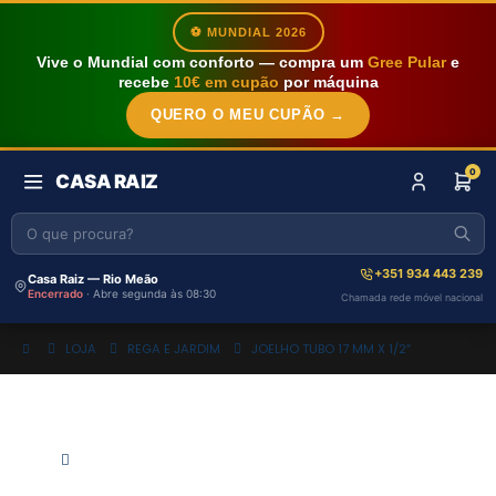
⚽ MUNDIAL 2026
Vive o Mundial com conforto — compra um
Gree Pular
e
recebe
10€ em cupão
por máquina
QUERO O MEU CUPÃO →
0
CASA RAIZ
+351 934 443 239
Casa Raiz — Rio Meão
Encerrado
· Abre segunda às 08:30
Chamada rede móvel nacional
LOJA
REGA E JARDIM
JOELHO TUBO 17 MM X 1/2″