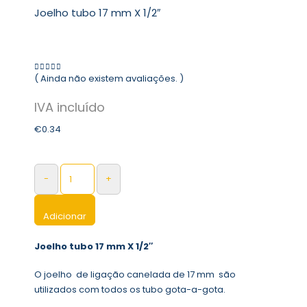
Joelho tubo 17 mm X 1/2″
( Ainda não existem avaliações. )
0
out of 5
€
0.34
-
+
Adicionar
Joelho tubo 17 mm X 1/2″
O joelho de ligação canelada de 17 mm são
utilizados com todos os tubo gota-a-gota.