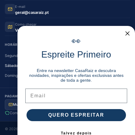
E-mail
geral@casaraiz.pt
Como chegar
Ver no Google Maps
👀
HORÁRIO DE FUNCIONAMENTO
Espreite Primeiro
Segunda — Sexta
08:30–12:30 | 14:00–19:30
Sábado
08:30–12:30 | 14:00–17:00
Entre na newsletter CasaRaiz e descubra
novidades, inspirações e ofertas exclusivas antes
Domingo
Encerrado
de toda a gente.
Email
PAGAMENTO SEGURO
Multibanco
MB Way
Visa / MC
Transferência
Compra segura
Envio para Portugal
QUERO ESPREITAR
©
2026
Casa Raiz
. Todos os direitos reservados.
Talvez depois