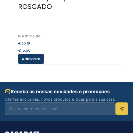
ROSCADO
€
22.15
€
15.50
Adicionar
Receba as nossas novidades e promoções
Ofertas exclusivas, novos produtos e dicas para a sua casa.