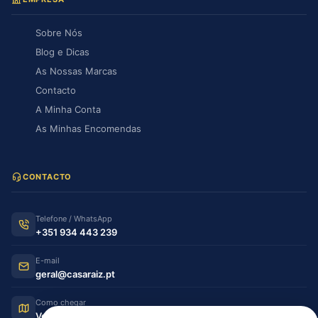
Sobre Nós
Blog e Dicas
As Nossas Marcas
Contacto
A Minha Conta
As Minhas Encomendas
CONTACTO
Telefone / WhatsApp
+351 934 443 239
E-mail
geral@casaraiz.pt
Como chegar
Ver no Google Maps