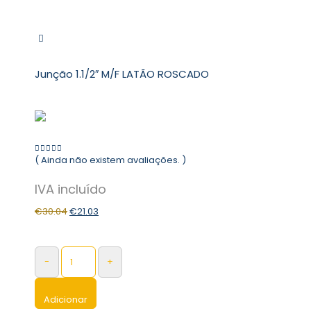
Junção 1.1/2″ M/F LATÃO ROSCADO
( Ainda não existem avaliações. )
0
out of 5
€
30.04
€
21.03
-
+
Adicionar