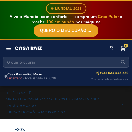
⚽ MUNDIAL 2026
Vive o Mundial com conforto — compra um
Gree Pular
e
recebe
10€ em cupão
por máquina
QUERO O MEU CUPÃO →
0
CASA RAIZ
+351 934 443 239
Casa Raiz — Rio Meão
Encerrado
· Abre sábado às 08:30
Chamada rede móvel nacional
LOJA
MATERIAL DE CANALIZAÇÃO
,
TUBOS E SISTEMAS DE ÁGUA
,
LATÃO ROSCADO
JUNÇÃO 1.1/2″ M/F LATÃO ROSCADO
-30%