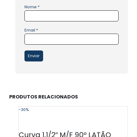
Nome
*
Email
*
PRODUTOS RELACIONADOS
-30%
-
Curva 1.1/2″ M/F 90º LATÃO
Cu