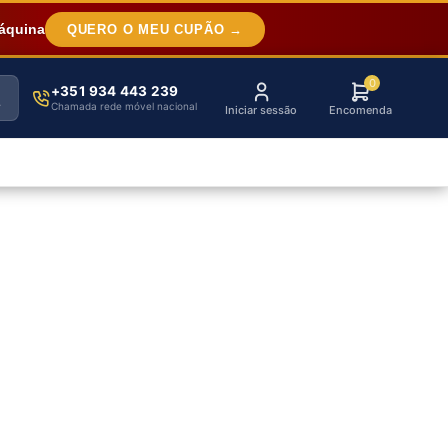
áquina
QUERO O MEU CUPÃO →
0
+351 934 443 239
Chamada rede móvel nacional
Iniciar sessão
Encomenda