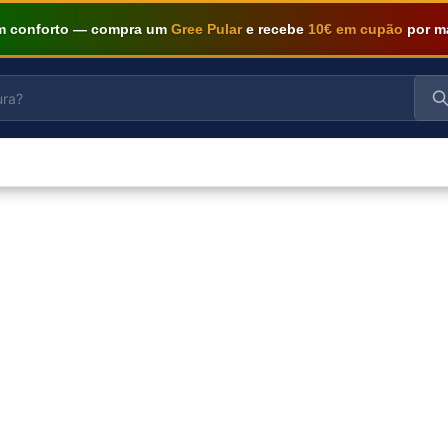
om conforto — compra um
Gree Pular
e recebe
10€ em cupão
por m