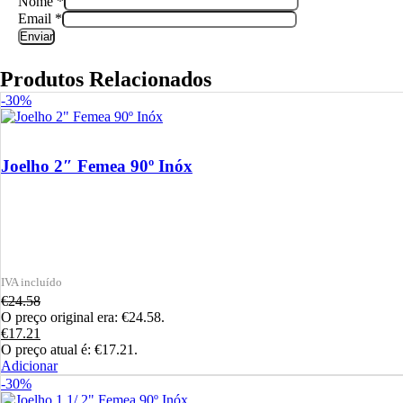
Nome
*
Email
*
Produtos Relacionados
-30%
Joelho 2″ Femea 90º Inóx
€
24.58
O preço original era: €24.58.
€
17.21
O preço atual é: €17.21.
Adicionar
-30%