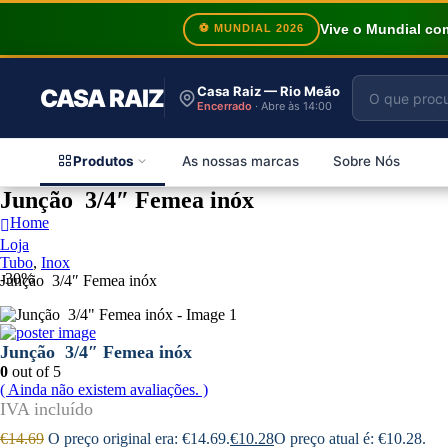
Vive o Mundial c
⚽ MUNDIAL 2026
Casa Raiz — Rio Meão
CASA RAIZ
Encerrado
· Abre às 14:00
Produtos
As nossas marcas
Sobre Nós
Junção 3/4″ Femea inóx
Home
Loja
Tubo
,
Inox
-30%
Junção 3/4″ Femea inóx
Junção 3/4″ Femea inóx
0
out of 5
( Ainda não existem avaliações. )
€
14.69
O preço original era: €14.69.
€
10.28
O preço atual é: €10.28.