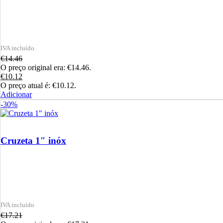
€
14.46
O preço original era: €14.46.
€
10.12
O preço atual é: €10.12.
Adicionar
-30%
Cruzeta 1″ inóx
€
17.21