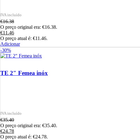
€
16.38
O preço original era: €16.38.
€
11.46
O preço atual é: €11.46.
Adicionar
-30%
TE 2″ Femea inóx
€
35.40
O preço original era: €35.40.
€
24.78
O preço atual é: €24.78.