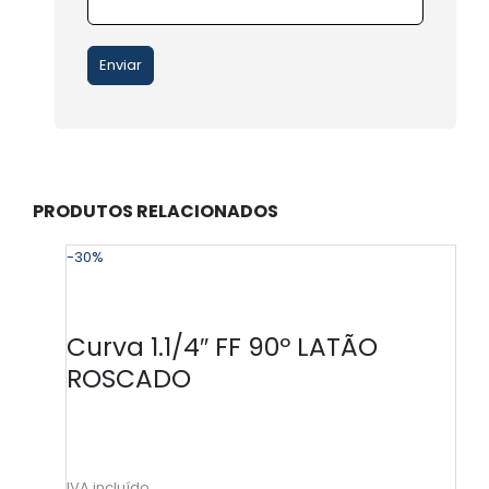
PRODUTOS RELACIONADOS
-30%
-
Curva 1.1/4″ FF 90º LATÃO
ROSCADO