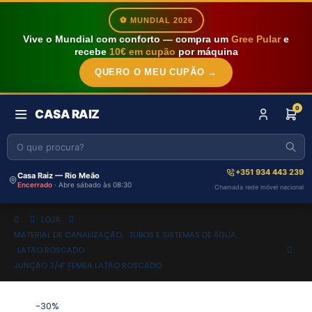
⚽ MUNDIAL 2026
Vive o Mundial com conforto — compra um
Gree Pular
e
recebe
10€ em cupão
por máquina
QUERO O MEU CUPÃO →
0
CASA RAIZ
+351 934 443 239
Casa Raiz — Rio Meão
Encerrado
· Abre sábado às 08:30
Chamada rede móvel nacional
LOJA
MATERIAL DE CANALIZAÇÃO
,
TUBOS E SISTEMAS DE ÁGUA
,
LATÃO ROSCADO
JUNÇÃO 3/4″ FEMEA LATÃO ROSCADO
-30%