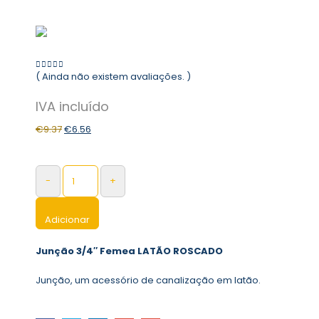
( Ainda não existem avaliações. )
0
out of 5
€
9.37
€
6.56
-
+
Adicionar
Junção 3/4″ Femea LATÃO ROSCADO
Junção, um acessório de canalização em latão.