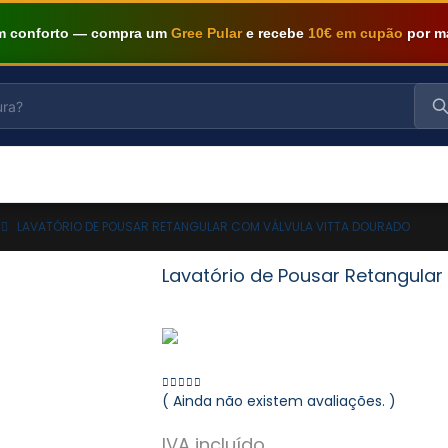
om conforto — compra um
Gree Pular
e recebe
10€ em cupão
por m
LAVATÓRIO DE POUSAR RETANGULAR COM VÁLVULA VITTA DOURADO
Lavatório de Pousar Retangula
( Ainda não existem avaliações. )
0
out of 5