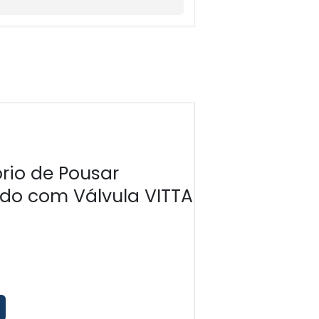
Estrutura La
rio de Pousar
do com Válvula VITTA
€
135.00
Adicionar