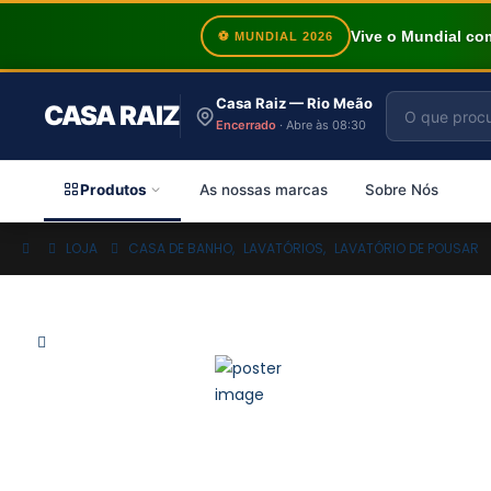
Vive o Mundial c
⚽ MUNDIAL 2026
Casa Raiz — Rio Meão
CASA RAIZ
Encerrado
· Abre às 08:30
Produtos
As nossas marcas
Sobre Nós
LOJA
CASA DE BANHO
,
LAVATÓRIOS
,
LAVATÓRIO DE POUSAR