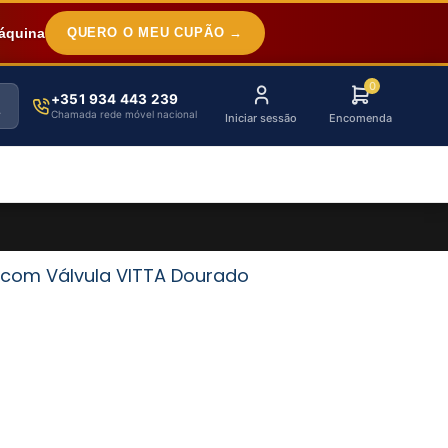
áquina
QUERO O MEU CUPÃO →
0
+351 934 443 239
Chamada rede móvel nacional
Iniciar sessão
Encomenda
r com Válvula VITTA Dourado