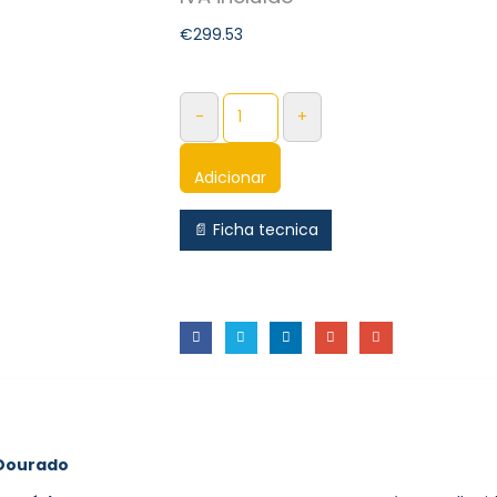
€
299.53
-
+
Adicionar
📄 Ficha tecnica
 Dourado