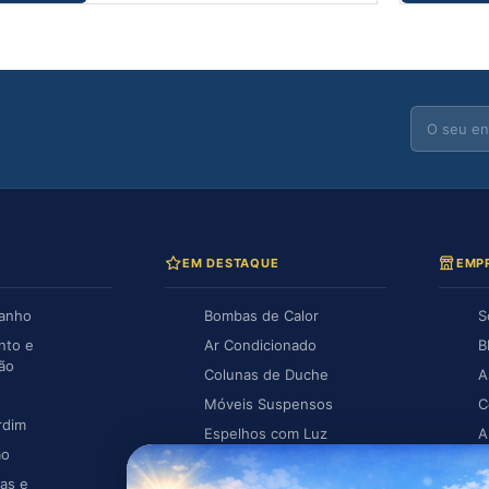
EM DESTAQUE
EMP
Banho
Bombas de Calor
S
nto e
Ar Condicionado
B
ção
Colunas de Duche
A
Móveis Suspensos
C
rdim
Espelhos com Luz
A
ão
Piscina
A
as e