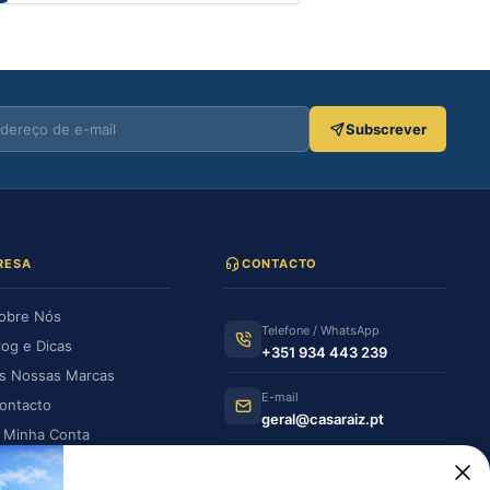
Subscrever
RESA
CONTACTO
obre Nós
Telefone / WhatsApp
log e Dicas
+351 934 443 239
s Nossas Marcas
E-mail
ontacto
geral@casaraiz.pt
 Minha Conta
s Minhas Encomendas
Como chegar
Ver no Google Maps