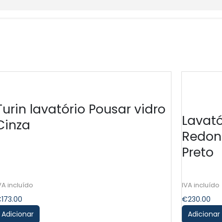
Turin lavatório Pousar vidro
Lavató
Cinza
Redon
Preto
€
173.00
€
230.00
Adicionar
Adicionar