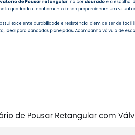
vatório de Pousar retangular
na cor
dourado
é a escolha i
formato quadrado e acabamento fosco proporcionam um visual 
ossui excelente durabilidade e resistência, além de ser de fáci
ista, ideal para bancadas planejadas. Acompanha válvula de es
atório de Pousar Retangular com Vál