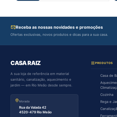
Receba as nossas novidades e promoções
Ofertas exclusivas, novos produtos e dicas para a sua casa.
CASA RAIZ
PRODUTOS
A sua loja de referência em material
Casa de 
sanitário, canalização, aquecimento e
Aquecime
jardim — em Rio Meão desde sempre.
Climatiza
Cozinha
Morada
Rega e Ja
Rua da Valada 42
Canalizaç
4520-479 Rio Meão
Ferrament