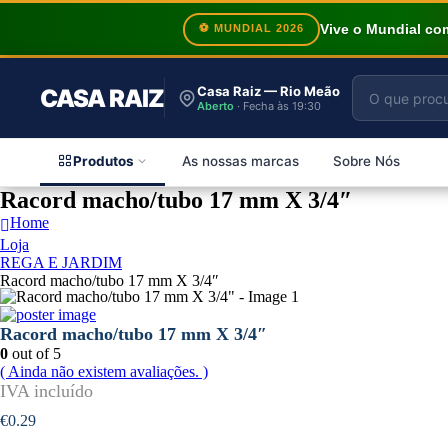
Vive o Mundial c
⚽ MUNDIAL 2026
Casa Raiz — Rio Meão
CASA RAIZ
Aberto
· Fecha às 19:30
Produtos
As nossas marcas
Sobre Nós
Racord macho/tubo 17 mm X 3/4″
Home
Loja
REGA E JARDIM
Racord macho/tubo 17 mm X 3/4″
Racord macho/tubo 17 mm X 3/4″
0
out of 5
( Ainda não existem avaliações. )
€
0.29