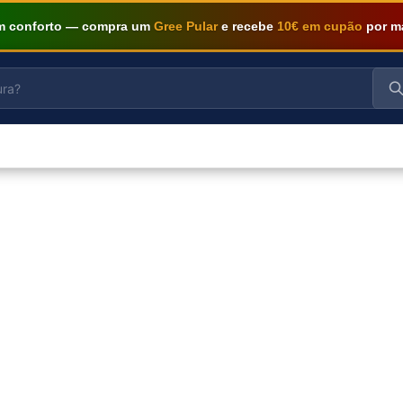
om conforto — compra um
Gree Pular
e recebe
10€ em cupão
por m