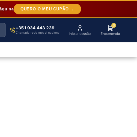
áquina
QUERO O MEU CUPÃO →
0
+351 934 443 239
Chamada rede móvel nacional
Iniciar sessão
Encomenda