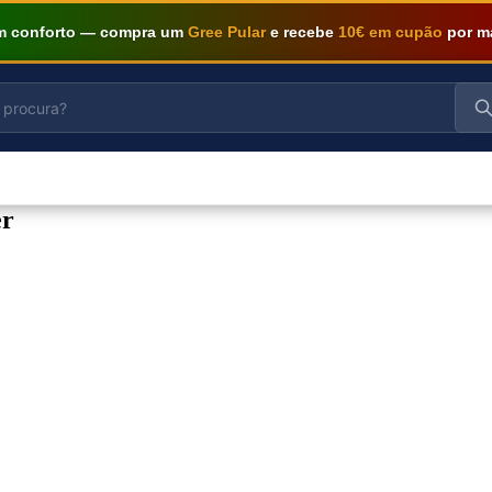
om conforto — compra um
Gree Pular
e recebe
10€ em cupão
por m
er