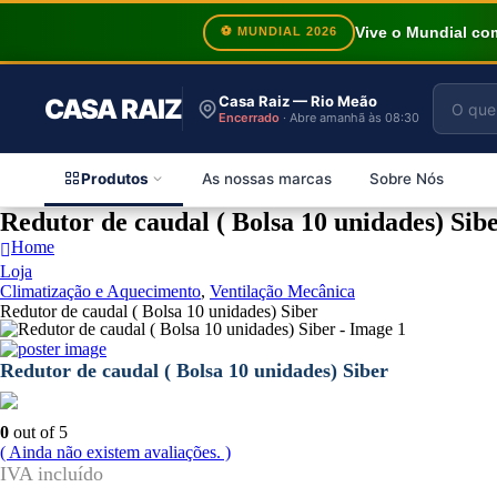
Vive o Mundial c
⚽ MUNDIAL 2026
Casa Raiz — Rio Meão
CASA RAIZ
Encerrado
· Abre amanhã às 08:30
Produtos
As nossas marcas
Sobre Nós
Redutor de caudal ( Bolsa 10 unidades) Sib
Home
Loja
Climatização e Aquecimento
,
Ventilação Mecânica
Redutor de caudal ( Bolsa 10 unidades) Siber
Redutor de caudal ( Bolsa 10 unidades) Siber
0
out of 5
( Ainda não existem avaliações. )