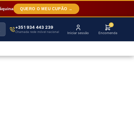
áquina
QUERO O MEU CUPÃO →
0
+351 934 443 239
Chamada rede móvel nacional
Iniciar sessão
Encomenda