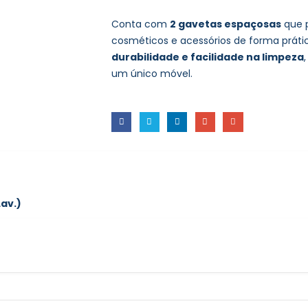
Conta com
2 gavetas espaçosas
que p
cosméticos e acessórios de forma prátic
durabilidade e facilidade na limpeza
um único móvel.
av.)