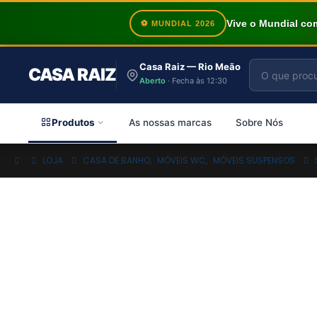
Vive o Mundial c
⚽ MUNDIAL 2026
Casa Raiz — Rio Meão
CASA RAIZ
Aberto
· Fecha às 12:30
Produtos
As nossas marcas
Sobre Nós
LOJA
CASA DE BANHO
,
MÓVEIS WC
,
MÓVEIS SUSPENSOS