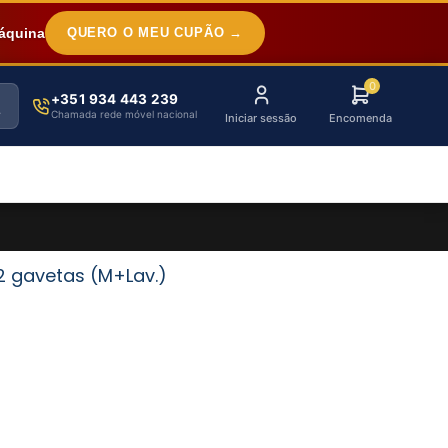
áquina
QUERO O MEU CUPÃO →
0
+351 934 443 239
Chamada rede móvel nacional
Iniciar sessão
Encomenda
 gavetas (M+Lav.)