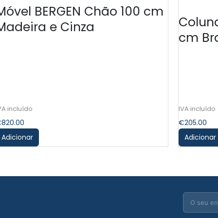
Móvel BERGEN Chão 100 cm
Colun
Madeira e Cinza
cm Br
€
820.00
€
205.00
Adicionar
Adicionar