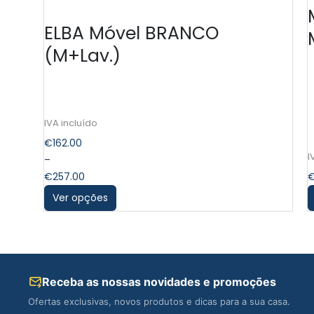
ELBA Móvel BRANCO
(M+Lav.)
€
162.00
–
€
257.00
Ver opções
Receba as nossas novidades e promoções
Ofertas exclusivas, novos produtos e dicas para a sua casa.