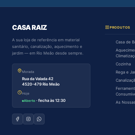
CASA RAIZ
PRODUTOS
A sua loja de referência em material
Casa de 
sanitário, canalização, aquecimento e
Aquecime
jardim — em Rio Meão desde sempre.
Climatiza
Cozinha
Morada
Rega e Ja
Rua da Valada 42
Canalizaç
4520-479 Rio Meão
Ferrament
Hoje
Consumív
· fecha às 12:30
Aberto
As Nossa