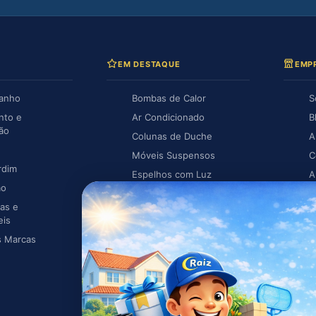
EM DESTAQUE
EMP
Banho
Bombas de Calor
S
nto e
Ar Condicionado
B
ção
Colunas de Duche
A
Móveis Suspensos
C
rdim
Espelhos com Luz
A
ão
Piscina
A
as e
Caldeiras
eis
s Marcas