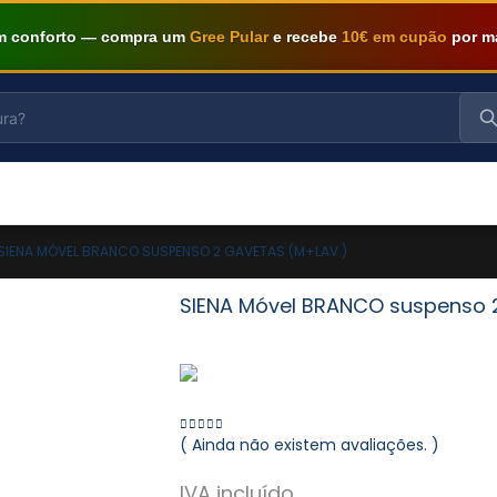
om conforto — compra um
Gree Pular
e recebe
10€ em cupão
por m
SIENA MÓVEL BRANCO SUSPENSO 2 GAVETAS (M+LAV.)
SIENA Móvel BRANCO suspenso 2
( Ainda não existem avaliações. )
0
out of 5