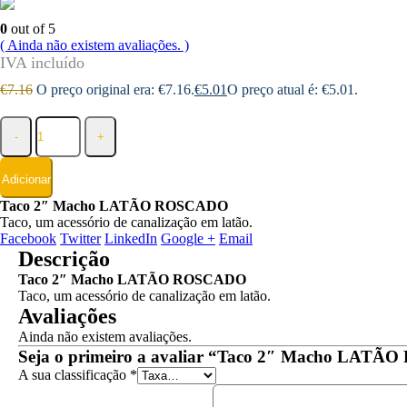
0
out of 5
( Ainda não existem avaliações. )
€
7.16
O preço original era: €7.16.
€
5.01
O preço atual é: €5.01.
-
+
Adicionar
Taco 2″ Macho LATÃO ROSCADO
Taco, um acessório de canalização em latão.
Facebook
Twitter
LinkedIn
Google +
Email
Descrição
Taco 2″ Macho LATÃO ROSCADO
Taco, um acessório de canalização em latão.
Avaliações
Ainda não existem avaliações.
Seja o primeiro a avaliar “Taco 2″ Macho LAT
A sua classificação
*