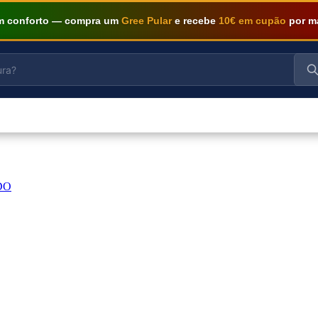
om conforto — compra um
Gree Pular
e recebe
10€ em cupão
por m
DO