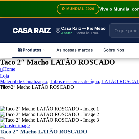
Vive o Mundial c
⚽ MUNDIAL 2026
Casa Raiz — Rio Meão
CASA RAIZ
Aberto
· Fecha às 17:00
Produtos
As nossas marcas
Sobre Nós
Taco 2″ Macho LATÃO ROSCADO
Home
Loja
Material de Canalização
,
Tubos e sistemas de água
,
LATÃO ROSCA
-30%
Taco 2″ Macho LATÃO ROSCADO
Taco 2″ Macho LATÃO ROSCADO