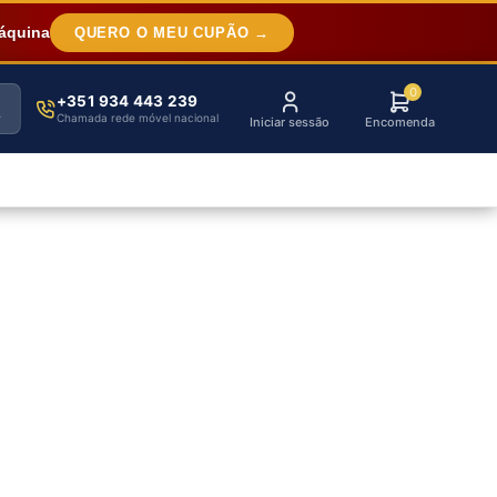
áquina
QUERO O MEU CUPÃO →
0
+351 934 443 239
Chamada rede móvel nacional
Iniciar sessão
Encomenda