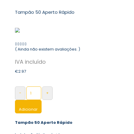
Tampão 50 Aperto Rápido
( Ainda não existem avaliações. )
0
out of 5
€
2.97
-
+
Adicionar
Tampão 50 Aperto Rápido