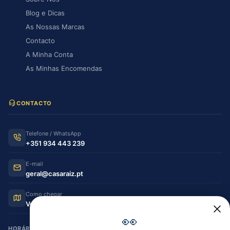
Blog e Dicas
As Nossas Marcas
Contacto
A Minha Conta
As Minhas Encomendas
CONTACTO
Telefone / WhatsApp
+351 934 443 239
E-mail
geral@casaraiz.pt
Como chegar
Ver no Google Maps
👀
HORÁRIO DE FUNCIONAMENTO