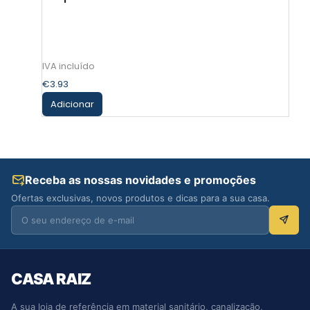
€
3.93
Adicionar
Receba as nossas novidades e promoções
Ofertas exclusivas, novos produtos e dicas para a sua casa.
CASA RAIZ
A sua loja de referência em material sanitário, canalização,