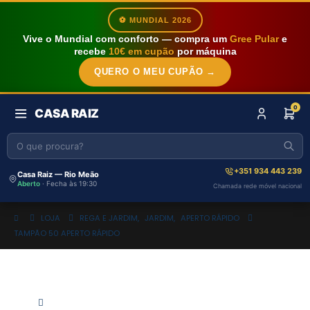
⚽ MUNDIAL 2026
Vive o Mundial com conforto — compra um
Gree Pular
e
recebe
10€ em cupão
por máquina
QUERO O MEU CUPÃO →
0
CASA RAIZ
+351 934 443 239
Casa Raiz — Rio Meão
Aberto
· Fecha às 19:30
Chamada rede móvel nacional
LOJA
REGA E JARDIM
,
JARDIM
,
APERTO RÁPIDO
TAMPÃO 50 APERTO RÁPIDO