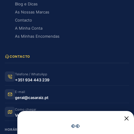
Blog e Dicas
As Nossas Marcas
Contacto
A Minha Conta
As Minhas Encomendas
CONTACTO
Telefone / WhatsApp
+351 934 443 239
E-mail
geral@casaraiz.pt
Como chegar
Ver no Google Maps
👀
HORÁRIO DE FUNCIONAMENTO