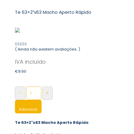
Te 63×2″x63 Macho Aperto Rápido
( Ainda não existem avaliações. )
0
out of 5
€
9.60
-
+
Adicionar
Te 63×2″x63 Macho Aperto Rápido