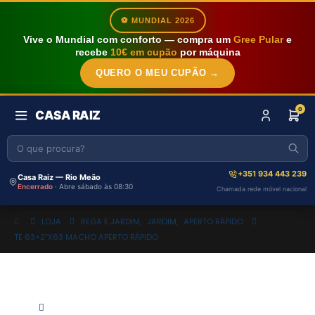
⚽ MUNDIAL 2026
Vive o Mundial com conforto — compra um
Gree Pular
e
recebe
10€ em cupão
por máquina
QUERO O MEU CUPÃO →
0
CASA RAIZ
+351 934 443 239
Casa Raiz — Rio Meão
Encerrado
· Abre sábado às 08:30
Chamada rede móvel nacional
LOJA
REGA E JARDIM
,
JARDIM
,
APERTO RÁPIDO
TE 63×2″X63 MACHO APERTO RÁPIDO