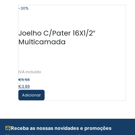
-30%
-
Joelho C/Pater 16X1/2″
Multicamada
€
5.56
€
3.89
Adicionar
Receba as nossas novidades e promoções