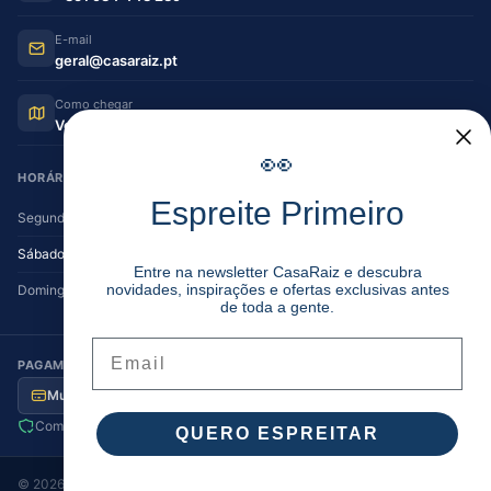
E-mail
geral@casaraiz.pt
Como chegar
Ver no Google Maps
👀
HORÁRIO DE FUNCIONAMENTO
Espreite Primeiro
Segunda — Sexta
08:30–12:30 | 14:00–19:30
Sábado
08:30–12:30 | 14:00–17:00
Entre na newsletter CasaRaiz e descubra
novidades, inspirações e ofertas exclusivas antes
Domingo
Encerrado
de toda a gente.
Email
PAGAMENTO SEGURO
Multibanco
MB Way
Visa / MC
Transferência
Compra segura
Envio para Portugal
QUERO ESPREITAR
©
2026
Casa Raiz
. Todos os direitos reservados.