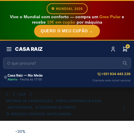
⚽ MUNDIAL 2026
Vive o Mundial com conforto — compra um
Gree Pular
e
recebe
10€ em cupão
por máquina
QUERO O MEU CUPÃO →
0
CASA RAIZ
+351 934 443 239
Casa Raiz — Rio Meão
Aberto
· Fecha às 17:00
Chamada rede móvel nacional
LOJA
MATERIAL DE CANALIZAÇÃO
,
TUBOS E SISTEMAS DE ÁGUA
,
MULTICAMADA
,
ACESSÓRIOS DE APERTO
TE REDUÇÃO 25X16X25 MULTICAMADA
-30%