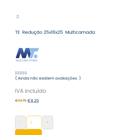
TE Redução 25x16x25 Multicamada
( Ainda não existem avaliações. )
0
out of 5
€
13.15
€
9.20
-
+