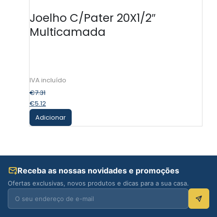
Joelho C/Pater 20X1/2″
Multicamada
€
7.31
€
5.12
Adicionar
Receba as nossas novidades e promoções
Ofertas exclusivas, novos produtos e dicas para a sua casa.