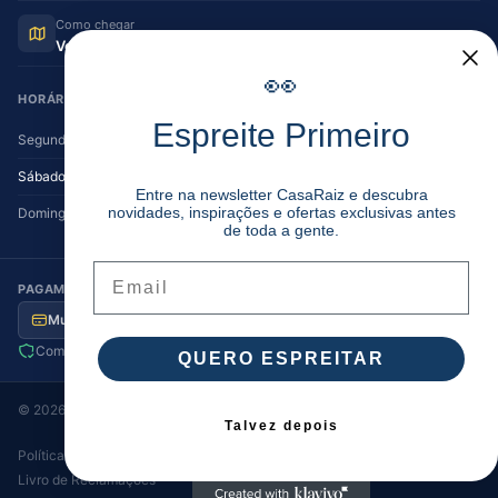
Como chegar
Ver no Google Maps
👀
HORÁRIO DE FUNCIONAMENTO
Espreite Primeiro
Segunda — Sexta
08:30–12:30 | 14:00–19:30
Sábado
08:30–12:30 | 14:00–17:00
Entre na newsletter CasaRaiz e descubra
novidades, inspirações e ofertas exclusivas antes
Domingo
Encerrado
de toda a gente.
Email
PAGAMENTO SEGURO
Multibanco
MB Way
Visa / MC
Transferência
Compra segura
Envio para Portugal
QUERO ESPREITAR
©
2026
Casa Raiz
. Todos os direitos reservados.
Talvez depois
Política de Privacidade
Termos e Condições
Cookies
·
·
·
Livro de Reclamações