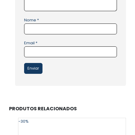
Nome
*
Email
*
PRODUTOS RELACIONADOS
-30%
-