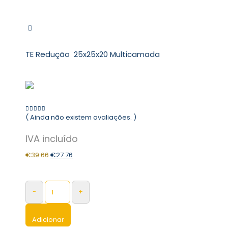
TE Redução 25x25x20 Multicamada
( Ainda não existem avaliações. )
0
out of 5
€
39.66
€
27.76
-
+
Adicionar