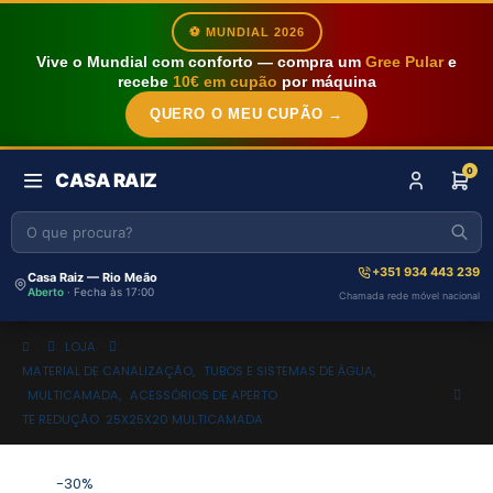
⚽ MUNDIAL 2026
Vive o Mundial com conforto — compra um
Gree Pular
e
recebe
10€ em cupão
por máquina
QUERO O MEU CUPÃO →
0
CASA RAIZ
+351 934 443 239
Casa Raiz — Rio Meão
Aberto
· Fecha às 17:00
Chamada rede móvel nacional
LOJA
MATERIAL DE CANALIZAÇÃO
,
TUBOS E SISTEMAS DE ÁGUA
,
MULTICAMADA
,
ACESSÓRIOS DE APERTO
TE REDUÇÃO 25X25X20 MULTICAMADA
-30%