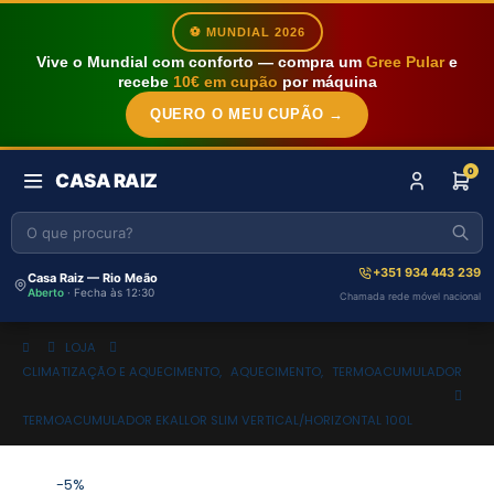
⚽ MUNDIAL 2026
Vive o Mundial com conforto — compra um
Gree Pular
e
recebe
10€ em cupão
por máquina
QUERO O MEU CUPÃO →
0
CASA RAIZ
+351 934 443 239
Casa Raiz — Rio Meão
Aberto
· Fecha às 12:30
Chamada rede móvel nacional
LOJA
CLIMATIZAÇÃO E AQUECIMENTO
,
AQUECIMENTO
,
TERMOACUMULADOR
TERMOACUMULADOR EKALLOR SLIM VERTICAL/HORIZONTAL 100L
-5%