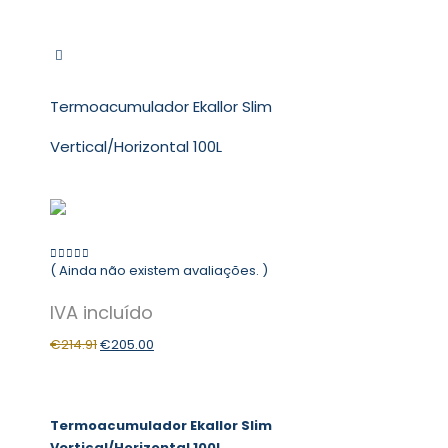
Termoacumulador Ekallor Slim
Vertical/Horizontal 100L
( Ainda não existem avaliações. )
0
out of 5
€
214.91
€
205.00
Termoacumulador Ekallor Slim
Vertical/Horizontal 100L