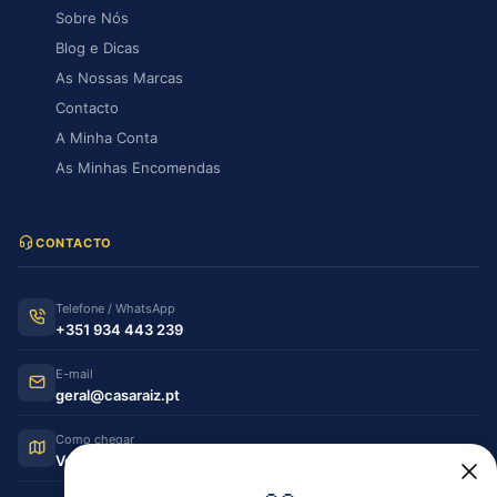
Sobre Nós
Blog e Dicas
As Nossas Marcas
Contacto
A Minha Conta
As Minhas Encomendas
CONTACTO
Telefone / WhatsApp
+351 934 443 239
E-mail
geral@casaraiz.pt
Como chegar
Ver no Google Maps