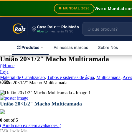
Vive o Mundial c
⚽ MUNDIAL 2026
Casa Raiz — Rio Meão
Aberto
· Fecha às 19:30
Produtos
As nossas marcas
Sobre Nós
União 20×1/2″ Macho Multicamada
Home
Loja
Material de Canalização
,
Tubos e sistemas de água
,
Multicamada
,
Aces
-30%
União 20×1/2″ Macho Multicamada
União 20×1/2″ Macho Multicamada
0
out of 5
( Ainda não existem avaliações. )