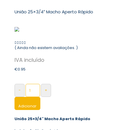
União 25×3/4″ Macho Aperto Rápido
( Ainda não existem avaliações. )
0
out of 5
€
0.95
-
+
Adicionar
União 25×3/4″ Macho Aperto Rápido