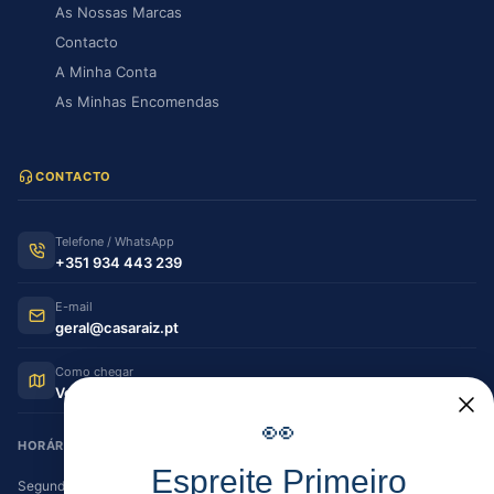
As Nossas Marcas
Contacto
A Minha Conta
As Minhas Encomendas
CONTACTO
Telefone / WhatsApp
+351 934 443 239
E-mail
geral@casaraiz.pt
Como chegar
Ver no Google Maps
👀
HORÁRIO DE FUNCIONAMENTO
Espreite Primeiro
Segunda — Sexta
08:30–12:30 | 14:00–19:30