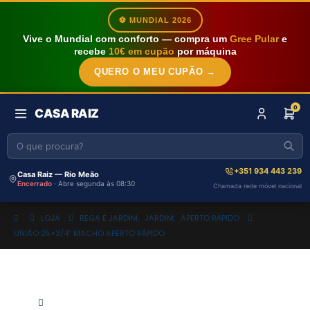
⚽ MUNDIAL 2026
Vive o Mundial com conforto — compra um
Gree Pular
e
recebe
10€ em cupão
por máquina
QUERO O MEU CUPÃO →
0
CASA RAIZ
+351 934 443 239
Casa Raiz — Rio Meão
Encerrado
· Abre segunda às 08:30
Chamada rede móvel nacional
LOJA
REGA E JARDIM
,
JARDIM
,
APERTO RÁPIDO
UNIÃO 25×3/4″ MACHO APERTO RÁPIDO