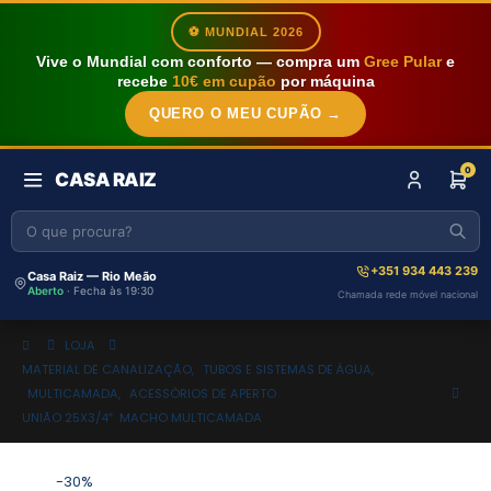
⚽ MUNDIAL 2026
Vive o Mundial com conforto — compra um
Gree Pular
e
recebe
10€ em cupão
por máquina
QUERO O MEU CUPÃO →
0
CASA RAIZ
+351 934 443 239
Casa Raiz — Rio Meão
Aberto
· Fecha às 19:30
Chamada rede móvel nacional
LOJA
MATERIAL DE CANALIZAÇÃO
,
TUBOS E SISTEMAS DE ÁGUA
,
MULTICAMADA
,
ACESSÓRIOS DE APERTO
UNIÃO 25X3/4″ MACHO MULTICAMADA
-30%