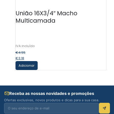
União 16X3/4″ Macho
Multicamada
€
4.55
€
3.18
Adicionar
Receba as nossas novidades e promoções
Ofertas exclusivas, novos produtos e dicas para a sua casa.