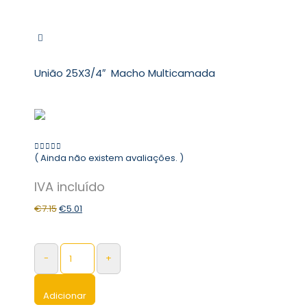
União 25X3/4″ Macho Multicamada
( Ainda não existem avaliações. )
0
out of 5
€
7.15
€
5.01
-
+
Adicionar