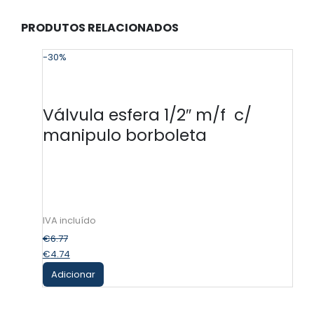
PRODUTOS RELACIONADOS
-30%
Válvula esfera 1/2″ m/f c/
manipulo borboleta
€
6.77
€
4.74
Adicionar