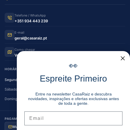
Telefone / WhatsApp
+351 934 443 239
E-mail
geral@casaraiz.pt
Como chegar
Ver no Google Maps
👀
HORÁRIO DE FUNCIONAMENTO
Espreite Primeiro
Segunda — Sexta
08:30–12:30 | 14:00–19:30
Sábado
08:30–12:30 | 14:00–17:00
Entre na newsletter CasaRaiz e descubra
novidades, inspirações e ofertas exclusivas antes
Domingo
Encerrado
de toda a gente.
Email
PAGAMENTO SEGURO
Multibanco
MB Way
Visa / MC
Transferência