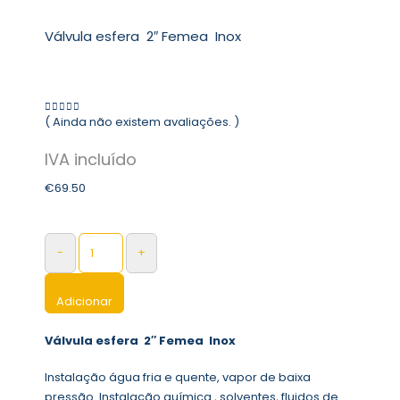
Válvula esfera 2″ Femea Inox
( Ainda não existem avaliações. )
0
out of 5
€
69.50
-
+
Adicionar
Válvula esfera 2″ Femea Inox
Instalação água fria e quente, vapor de baixa
pressão. Instalação química , solventes, fluidos de