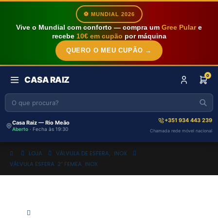
⚽ MUNDIAL 2026
Vive o Mundial com conforto — compra um
Gree Pular
e
recebe
10€ em cupão
por máquina
QUERO O MEU CUPÃO →
0
CASA RAIZ
+351 934 443 239
Casa Raiz — Rio Meão
Aberto
· Fecha às 19:30
Chamada rede móvel nacional
LOJA
VÁLVULA DE ESFERA
,
INOX
VÁLVULA ESFERA 2″ FEMEA INOX