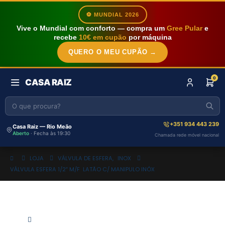
⚽ MUNDIAL 2026
Vive o Mundial com conforto — compra um
Gree Pular
e
recebe
10€ em cupão
por máquina
QUERO O MEU CUPÃO →
0
CASA RAIZ
+351 934 443 239
Casa Raiz — Rio Meão
Aberto
· Fecha às 19:30
Chamada rede móvel nacional
LOJA
VÁLVULA DE ESFERA
,
INOX
VÁLVULA ESFERA 1/2″ M/F LATÃO C/ MANIPULO INÓX