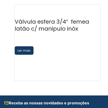
-
Válvula esfera 3/4″ femea
latão c/ manipulo inóx
Ler mais
Receba as nossas novidades e promoções