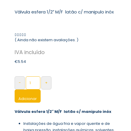
Válvula esfera 1/2″ M/F latão c/ manipulo inóx
( Ainda não existem avaliações. )
0
out of 5
€
5.54
-
+
Adicionar
Válvula esfera 1/2″ M/F latão c/ manipulo inóx
Instalações de água fria e vapor quente e de
baixa pressão, instalações químicas, solventes,