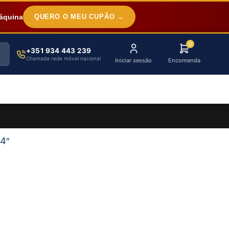
áquina
QUERO O MEU CUPÃO →
0
+351 934 443 239
Chamada rede móvel nacional
Iniciar sessão
Encomenda
4″