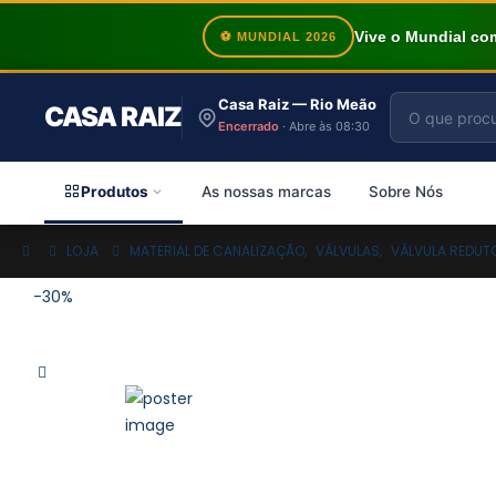
Vive o Mundial c
⚽ MUNDIAL 2026
Casa Raiz — Rio Meão
CASA RAIZ
Encerrado
· Abre às 08:30
Produtos
As nossas marcas
Sobre Nós
LOJA
MATERIAL DE CANALIZAÇÃO
,
VÁLVULAS
,
VÁLVULA REDUT
-30%