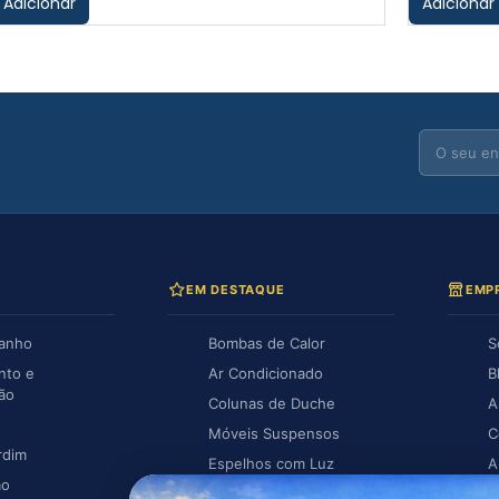
Adicionar
Adicionar
EM DESTAQUE
EMP
Banho
Bombas de Calor
S
nto e
Ar Condicionado
B
ção
Colunas de Duche
A
Móveis Suspensos
C
rdim
Espelhos com Luz
A
ão
Piscina
A