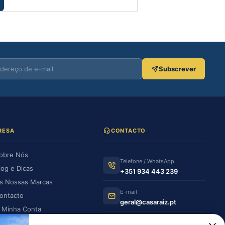
Adicionar
Subscrever
RESA
CONTACTO
obre Nós
Telefone / WhatsApp
log e Dicas
+351 934 443 239
s Nossas Marcas
E-mail
ontacto
geral@casaraiz.pt
 Minha Conta
s Minhas Encomendas
Como chegar