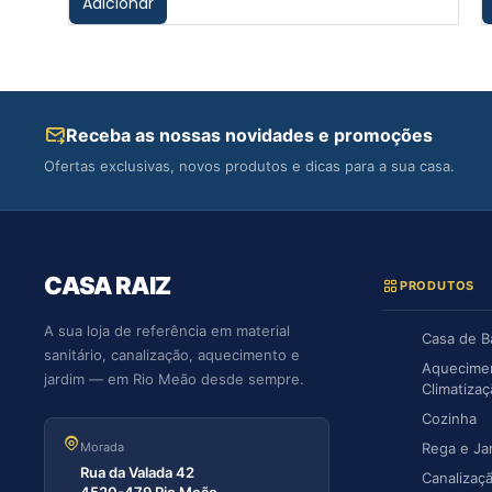
Adicionar
Receba as nossas novidades e promoções
Ofertas exclusivas, novos produtos e dicas para a sua casa.
CASA RAIZ
PRODUTOS
A sua loja de referência em material
Casa de 
sanitário, canalização, aquecimento e
Aquecime
jardim — em Rio Meão desde sempre.
Climatiza
Cozinha
Morada
Rega e Ja
Rua da Valada 42
Canalizaç