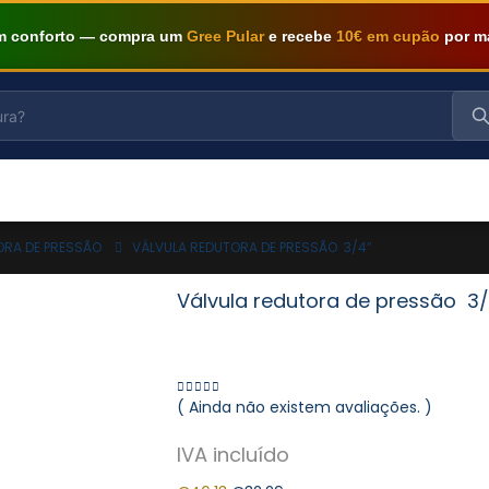
om conforto — compra um
Gree Pular
e recebe
10€ em cupão
por m
ORA DE PRESSÃO
VÁLVULA REDUTORA DE PRESSÃO 3/4″
Válvula redutora de pressão 3/
( Ainda não existem avaliações. )
0
out of 5