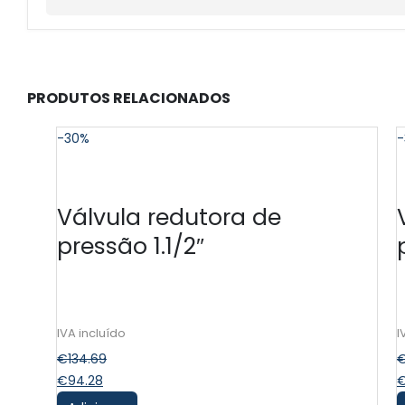
PRODUTOS RELACIONADOS
-30%
-
Válvula redutora de
pressão 1.1/2″
€
134.69
€
94.28