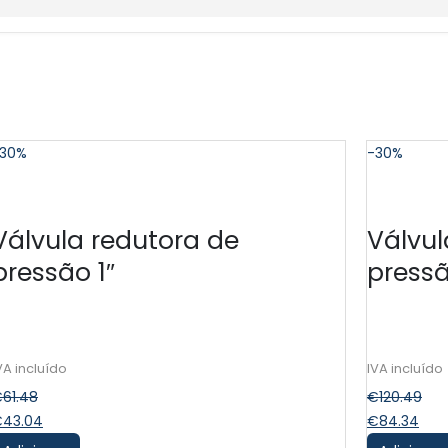
30%
-30%
Válvula redutora de
Válvul
pressão 1″
pressã
€
61.48
€
120.49
€
43.04
€
84.34