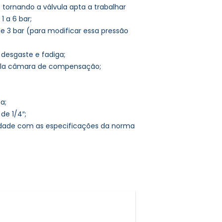
ornando a válvula apta a trabalhar
 a 6 bar;
e 3 bar (para modificar essa pressão
 desgaste e fadiga;
upla câmara de compensação;
a;
e 1/4″;
dade com as especificações da norma