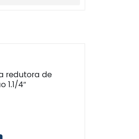
-30%
a redutora de
Válvula red
o 1.1/4″
pressão 2″
€
229.05
€
160.33