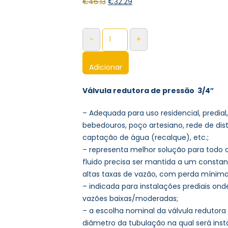
€
46.13
€
32.29
-
+
Adicionar
Válvula redutora de pressão 3/4″
– Adequada para uso residencial, predia
bebedouros, poço artesiano, rede de dis
captação de água (recalque), etc.;
– representa melhor solução para todo 
fluido precisa ser mantida a um consta
altas taxas de vazão, com perda mínima
– indicada para instalações prediais on
vazões baixas/moderadas;
– a escolha nominal da válvula redutora
diâmetro da tubulação na qual será inst