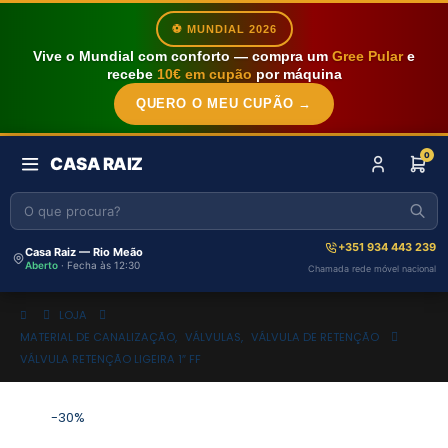
⚽ MUNDIAL 2026
Vive o Mundial com conforto — compra um
Gree Pular
e
recebe
10€ em cupão
por máquina
QUERO O MEU CUPÃO →
0
CASA RAIZ
+351 934 443 239
Casa Raiz — Rio Meão
Aberto
· Fecha às 12:30
Chamada rede móvel nacional
LOJA
MATERIAL DE CANALIZAÇÃO
,
VÁLVULAS
,
VÁLVULA DE RETENÇÃO
VÁLVULA RETENÇÃO LIGEIRA 1″ FF
-30%