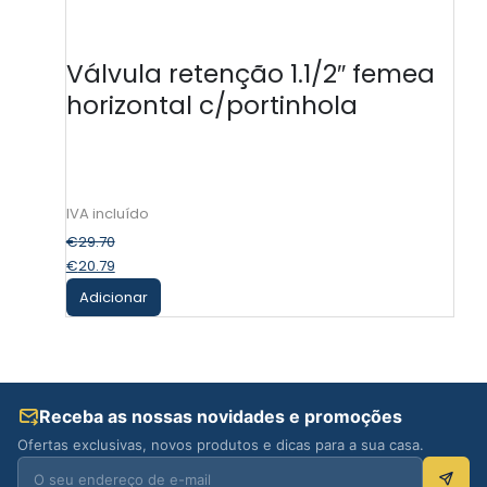
Válvula retenção 1.1/2″ femea
horizontal c/portinhola
€
29.70
€
20.79
Adicionar
Receba as nossas novidades e promoções
Ofertas exclusivas, novos produtos e dicas para a sua casa.