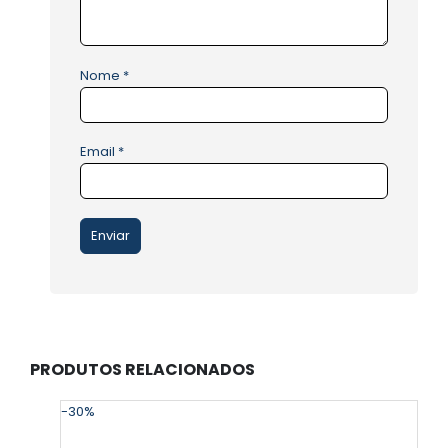
Nome
*
Email
*
PRODUTOS RELACIONADOS
-30%
-