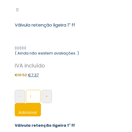
Válvula retenção ligeira 1″ ff
( Ainda não existem avaliações. )
0
out of 5
€
10.52
€
7.37
-
+
Adicionar
Válvula retenção ligeira 1″ ff