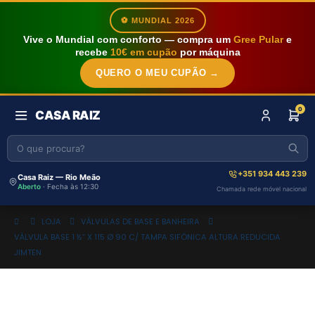
⚽ MUNDIAL 2026
Vive o Mundial com conforto — compra um
Gree Pular
e
recebe
10€ em cupão
por máquina
QUERO O MEU CUPÃO →
0
CASA RAIZ
+351 934 443 239
Casa Raiz — Rio Meão
Aberto
· Fecha às 12:30
Chamada rede móvel nacional
LOJA
VÁLVULAS DE BASE E BANHEIRA
VÁLVULA BASE 1 ½” X 115 Ø 90 C/ TAMPA SIFÓNICA ALTURA REDUCIDA
JIMTEN