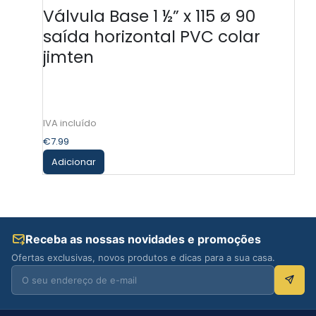
Válvula Base 1 ½” x 115 ø 90
Sifã
saída horizontal PVC colar
jimten
€
7.99
Adicionar
Receba as nossas novidades e promoções
Ofertas exclusivas, novos produtos e dicas para a sua casa.