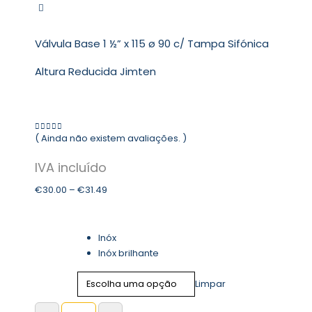
Válvula Base 1 ½” x 115 ø 90 c/ Tampa Sifónica
Altura Reducida Jimten
( Ainda não existem avaliações. )
0
out of 5
€
30.00
–
€
31.49
Color
Inóx
Inóx brilhante
Limpar