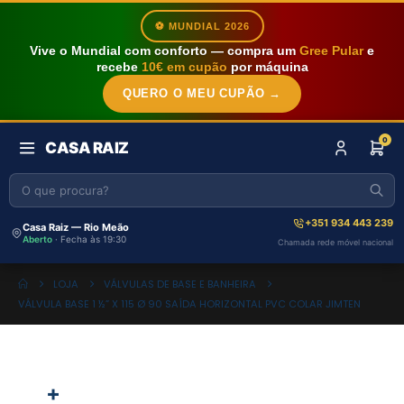
⚽ MUNDIAL 2026
Vive o Mundial com conforto — compra um
Gree Pular
e
recebe
10€ em cupão
por máquina
QUERO O MEU CUPÃO →
0
CASA RAIZ
+351 934 443 239
Casa Raiz — Rio Meão
Aberto
· Fecha às 19:30
Chamada rede móvel nacional
LOJA
VÁLVULAS DE BASE E BANHEIRA
VÁLVULA BASE 1 ½” X 115 Ø 90 SAÍDA HORIZONTAL PVC COLAR JIMTEN