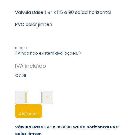
Válvula Base 1 ½” x 115 ø 90 saída horizontal
PVC colar jimten
( Ainda não existem avaliações. )
0
out of 5
€
7.99
-
+
Adicionar
Válvula Base 1 ½” x 115 ø 90 saída horizontal PVC
colar jimten