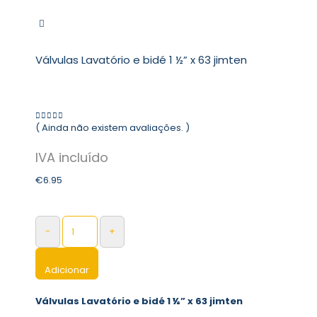
Válvulas Lavatório e bidé 1 ½” x 63 jimten
( Ainda não existem avaliações. )
0
out of 5
€
6.95
-
+
Adicionar
Válvulas Lavatório e bidé 1 ½” x 63 jimten