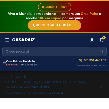
⚽ MUNDIAL 2026
Vive o Mundial com conforto — compra um
Gree Pular
e
recebe
10€ em cupão
por máquina
QUERO O MEU CUPÃO →
0
CASA RAIZ
+351 934 443 239
Casa Raiz — Rio Meão
Encerrado
· Abre às 08:30
Chamada rede móvel nacional
LOJA
MATERIAL DE CANALIZAÇÃO
,
ACESSÓRIOS DE CANALIZAÇÃO
,
VÁLVULA DE LAVATÓRIO OU BIDÉ
VÁLVULAS LAVATÓRIO E BIDÉ 1 ½” X 63 JIMTEN