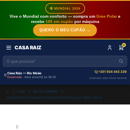
⚽ MUNDIAL 2026
Vive o Mundial com conforto — compra um
Gree Pular
e
recebe
10€ em cupão
por máquina
QUERO O MEU CUPÃO →
0
CASA RAIZ
+351 934 443 239
Casa Raiz — Rio Meão
Encerrado
· Abre amanhã às 08:30
Chamada rede móvel nacional
LOJA
REGA E JARDIM
CONJUNTO 2 FLANGES FF PARA ELETROVÁLVULA SÉRIE 100 3″