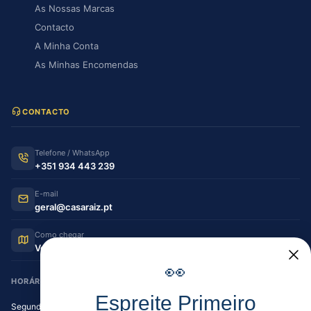
As Nossas Marcas
Contacto
A Minha Conta
As Minhas Encomendas
CONTACTO
Telefone / WhatsApp
+351 934 443 239
E-mail
geral@casaraiz.pt
Como chegar
Ver no Google Maps
👀
HORÁRIO DE FUNCIONAMENTO
Espreite Primeiro
Segunda — Sexta
08:30–12:30 | 14:00–19:30