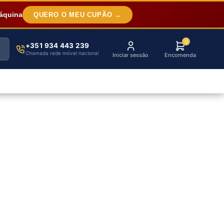
áquina
QUERO O MEU CUPÃO →
0
+351 934 443 239
Chamada rede móvel nacional
Iniciar sessão
Encomenda