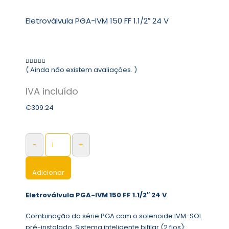
Eletroválvula PGA-IVM 150 FF 1.1/2″ 24 V
( Ainda não existem avaliações. )
0
out of 5
€
309.24
-
+
Adicionar
Eletroválvula PGA-IVM 150 FF 1.1/2″ 24 V
Combinação da série PGA com o solenoide IVM-SOL
pré-instalado. Sistema inteligente bifilar (2 fios):