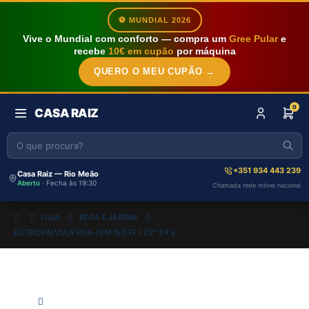
⚽ MUNDIAL 2026
Vive o Mundial com conforto — compra um
Gree Pular
e
recebe
10€ em cupão
por máquina
QUERO O MEU CUPÃO →
0
CASA RAIZ
+351 934 443 239
Casa Raiz — Rio Meão
Aberto
· Fecha às 19:30
Chamada rede móvel nacional
LOJA
REGA E JARDIM
ELETROVÁLVULA PGA-IVM 150 FF 1.1/2″ 24 V