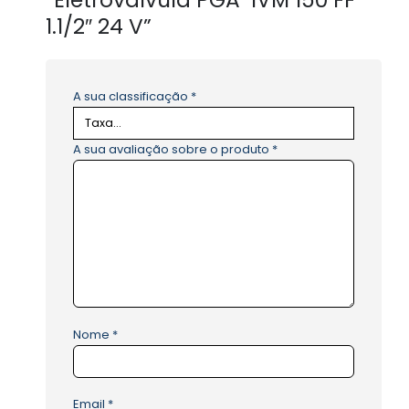
“Eletroválvula PGA-IVM 150 FF
1.1/2″ 24 V”
A sua classificação
*
A sua avaliação sobre o produto
*
Nome
*
Email
*