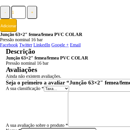
-
+
Adicionar
Junção 63×2″ femea/femea PVC COLAR
Pressão nominal 16 bar
Facebook
Twitter
LinkedIn
Google +
Email
Descrição
Junção 63×2″ femea/femea PVC COLAR
Pressão nominal 16 bar
Avaliações
Ainda não existem avaliações.
Seja o primeiro a avaliar “Junção 63×2″ femea/
A sua classificação
*
A sua avaliação sobre o produto
*