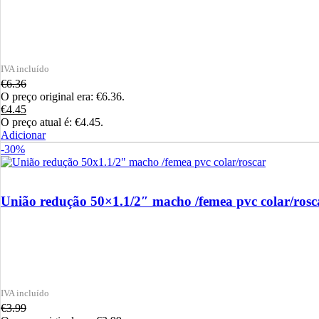
€
6.36
O preço original era: €6.36.
€
4.45
O preço atual é: €4.45.
Adicionar
-30%
União redução 50×1.1/2″ macho /femea pvc colar/rosc
€
3.99