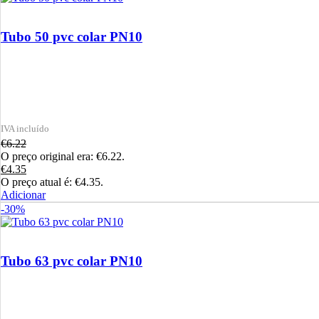
Tubo 50 pvc colar PN10
€
6.22
O preço original era: €6.22.
€
4.35
O preço atual é: €4.35.
Adicionar
-30%
Tubo 63 pvc colar PN10