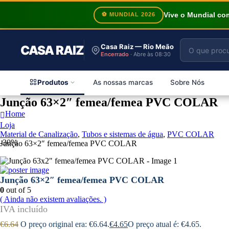
Vive o Mundial c
⚽ MUNDIAL 2026
Casa Raiz — Rio Meão
CASA RAIZ
Encerrado
· Abre às 08:30
Produtos
As nossas marcas
Sobre Nós
Junção 63×2″ femea/femea PVC COLAR
Home
Loja
Material de Canalização
,
Tubos e sistemas de água
,
PVC COLAR
-30%
Junção 63×2″ femea/femea PVC COLAR
Junção 63×2″ femea/femea PVC COLAR
0
out of 5
( Ainda não existem avaliações. )
€
6.64
O preço original era: €6.64.
€
4.65
O preço atual é: €4.65.