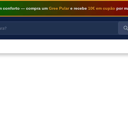
om conforto — compra um
Gree Pular
e recebe
10€ em cupão
por m